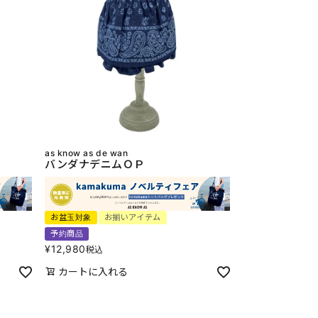
as know as de wan
バンダナデニムＯＰ
お盆玉対象
お揃いアイテム
予約商品
¥
12,980
税込
カートに入れる