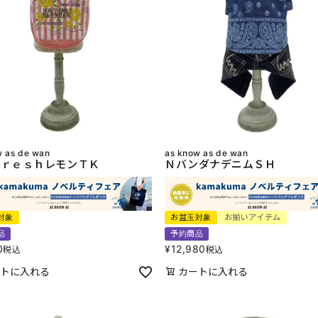
w as de wan
as know as de wan
ｒｅｓｈレモンＴＫ
ＮバンダナデニムＳＨ
対象
お盆玉対象
お揃いアイテム
品
予約商品
0
¥
12,980
税込
税込
トに入れる
カートに入れる