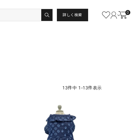
0
詳しく検索
13
件中
1
-
13
件表示