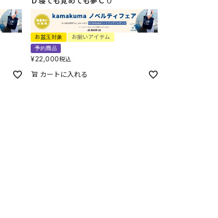
Ｄ寝ても覚めても夢ＣＯ
お盆玉対象
お揃いアイテム
予約商品
¥
22,000
税込
カートに入れる