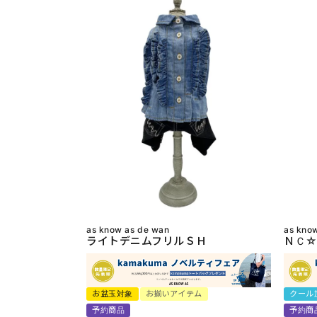
as know as de wan
as kno
ライトデニムフリルＳＨ
ＮＣ☆
お盆玉対象
お揃いアイテム
クール
予約商品
予約商