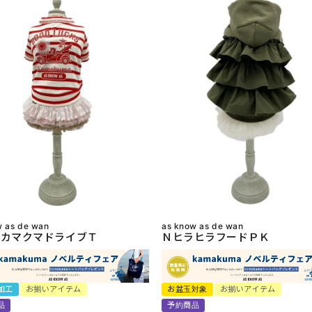
w as de wan
as know as de wan
カマクマドライブＴ
ＮヒラヒラフードＰＫ
加工
お揃いアイテム
お盆玉対象
お揃いアイテム
品
予約商品