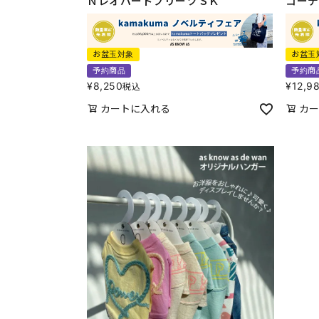
ＮレオパードプリーツＳＫ
コーデ
お盆玉対象
お盆玉
予約商品
予約商
¥
8,250
¥
12,9
税込
カートに入れる
カー