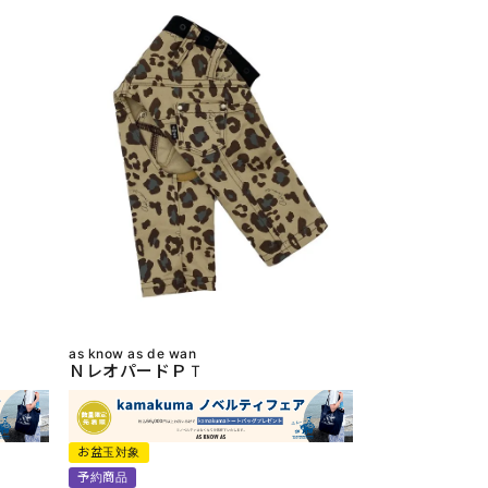
as know as de wan
ＮレオパードＰＴ
お盆玉対象
予約商品