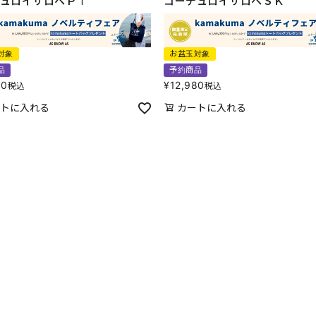
ュロイサロペＰＴ
コーデュロイサロペＳＫ
対象
お盆玉対象
品
予約商品
80
¥
12,980
税込
税込
トに入れる
カートに入れる