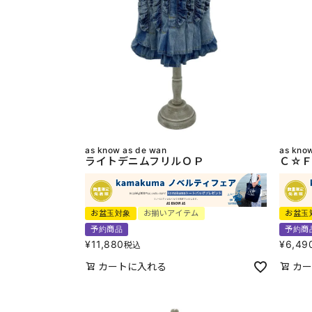
as know as de wan
as kno
ライトデニムフリルＯＰ
Ｃ☆Ｆ
お盆玉対象
お揃いアイテム
お盆玉
予約商品
予約商
¥
11,880
¥
6,49
税込
カートに入れる
カー