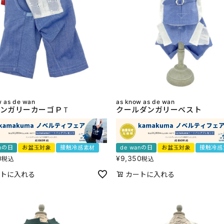
w as de wan
as know as de wan
ンガリーカーゴＰＴ
クールダンガリーベスト
anの日
お盆玉対象
接触冷感素材
de wanの日
お盆玉対象
接触冷感
0
¥
9,350
税込
税込
トに入れる
カートに入れる