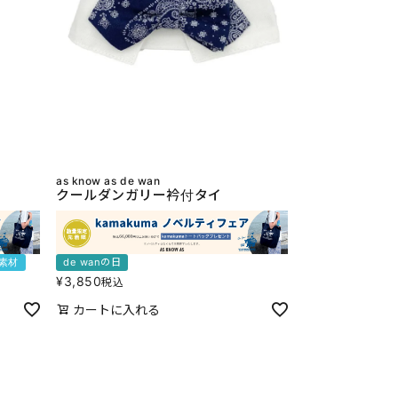
as know as de wan
クールダンガリー衿付タイ
素材
de wanの日
¥
3,850
税込
カートに入れる