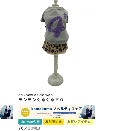
as know as de wan
ヨンヨンぐるぐるＰＯ
de wanの日
お盆玉対象
お揃いアイテム
¥
6,490
税込