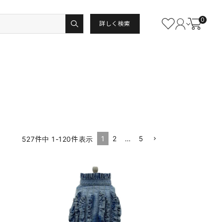
0
詳しく検索
1
2
…
5
527
件中
1
-
120
件表示