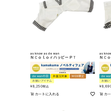
as know as de wan
as kno
ＮＣｏｌｏｒハッピーＰＴ
ＮＣｏ
de wanの日
お盆玉対象
WEB限定
de w
お揃いアイテム
お揃い
¥
8,250
¥
8,69
税込
カートに入れる
カー