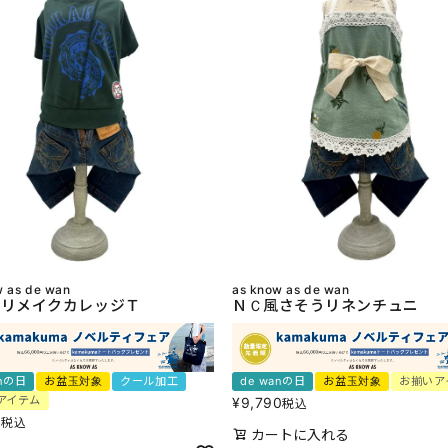
w as de wan
as know as de wan
リメイクカレッジＴ
ＮＣ風さそうリネンチュニ
anの日
お盆玉対象
クール加工
de wanの日
お盆玉対象
お揃いア
アイテム
¥
9,790
税込
0
税込
カートに入れる