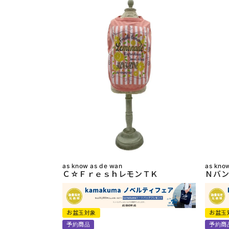
as know as de wan
as kno
Ｃ☆ＦｒｅｓｈレモンＴＫ
Ｎバン
お盆玉対象
お盆玉
予約商品
予約商