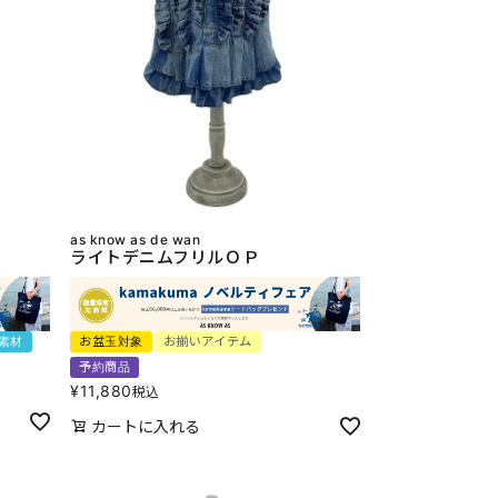
as know as de wan
ライトデニムフリルＯＰ
素材
お盆玉対象
お揃いアイテム
予約商品
¥
11,880
税込
カートに入れる