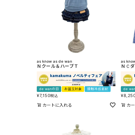
as know as de wan
as kno
Ｎクール＆ハーブＴ
ＮＣダ
de wanの日
お盆玉対象
接触冷感素材
de w
¥
7,150
¥
8,25
税込
カートに入れる
カー