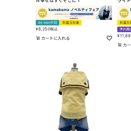
Ｎ幸せはすぐそこにＴ
ライト
de wanの日
お盆玉対象
お盆玉
¥
8,250
税込
予約商
¥
11,8
カートに入れる
カー