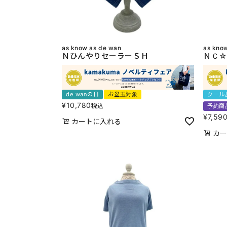
as know as de wan
as kno
ＮひんやりセーラーＳＨ
ＮＣ☆
de wanの日
お盆玉対象
クール
¥
10,780
税込
予約商
¥
7,59
カートに入れる
カー