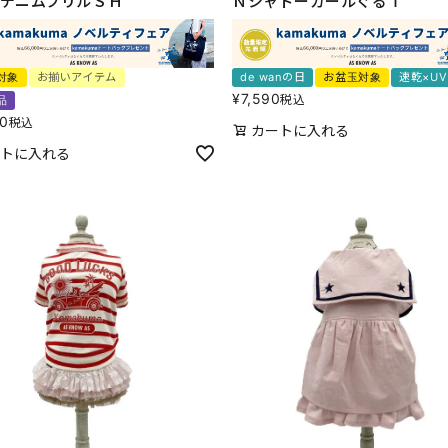
デニムフリルＳＨ
ＮシャドーガールぐるＴ
対象
お揃いアイテム
de wanの日
お盆玉対象
速乾×U
¥
7,590
税込
品
80
税込
カートに入れる
トに入れる