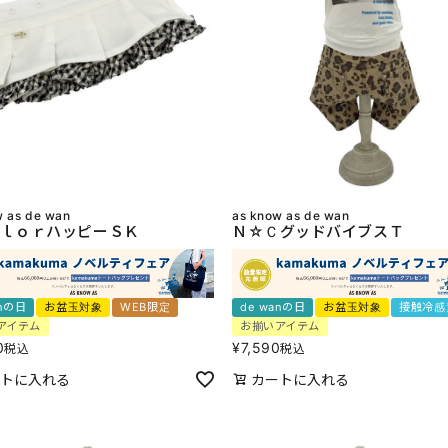
w as de wan
as know as de wan
ｌｏｒハッピーＳＫ
Ｎ☆ＣグッドバイブスＴ
anの日
お盆玉対象
WEB限定
de wanの日
お盆玉対象
接触冷感
アイテム
お揃いアイテム
0
¥
7,590
税込
税込
トに入れる
カートに入れる