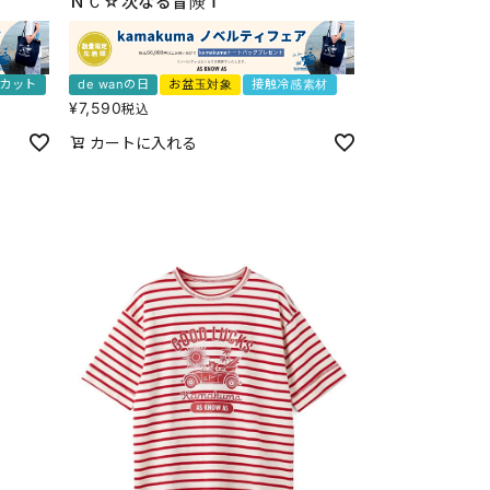
ＮＣ☆次なる冒険Ｔ
Vカット
de wanの日
お盆玉対象
接触冷感素材
¥
7,590
税込
カートに入れる