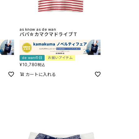
as know as de wan
パパ☆カマクマドライブＴ
de wanの日
お揃いアイテム
¥
10,780
税込
カートに入れる