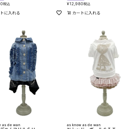
80
¥
12,980
税込
税込
トに入れる
カートに入れる
w as de wan
as know as de wan