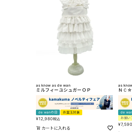
as know as de wan
as kno
ミルフィーユシュガーＯＰ
ＮＣ☆
de wanの日
お盆玉対象
de w
お揃い
¥
12,980
税込
¥
7,59
カートに入れる