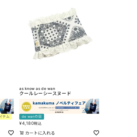
as know as de wan
クールレーシースヌード
イテム
de wanの日
¥
4,180
税込
カートに入れる