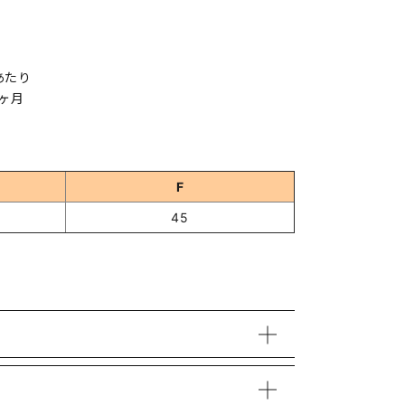
gあたり
ヶ月
F
45