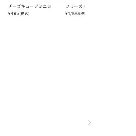
チーズキューブミニ３
フリーズドライリンゴ２０
国産牛
¥
495
¥
1,166
¥
660
(税込)
(税込)