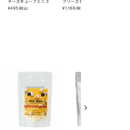
チーズキューブミニ３
フリーズドライリンゴ２０
国産牛
¥
495
¥
1,166
¥
660
(税込)
(税込)