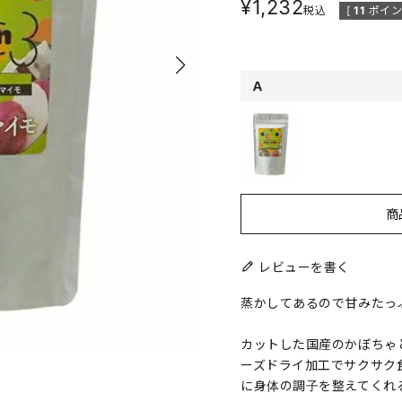
¥
1,232
税込
[
11
ポイン
Ａ
商
レビューを書く
蒸かしてあるので甘みたっ
カットした国産のかぼちゃ
ーズドライ加工でサクサク
に身体の調子を整えてくれ