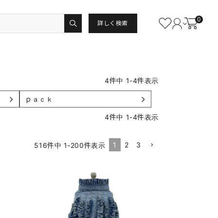
0
詳しく検索
4
件中
1
-
4
件表示
ｐａｃｋ
4
件中
1
-
4
件表示
1
2
3
516
件中
1
-
200
件表示