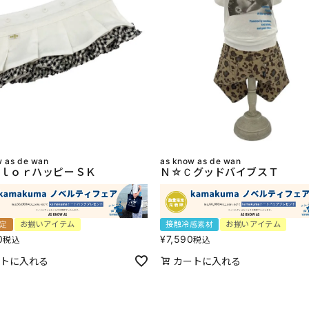
w as de wan
as know as de wan
ｌｏｒハッピーＳＫ
Ｎ☆ＣグッドバイブスＴ
限定
お揃いアイテム
接触冷感素材
お揃いアイテム
0
¥
7,590
税込
税込
トに入れる
カートに入れる