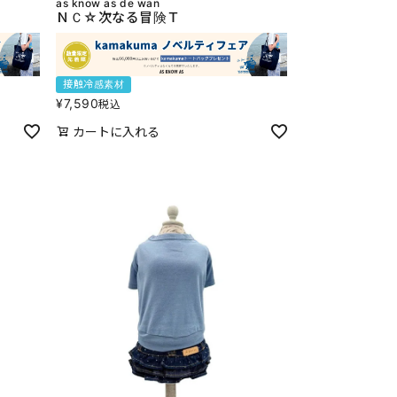
as know as de wan
ＮＣ☆次なる冒険Ｔ
接触冷感素材
¥
7,590
税込
カートに入れる