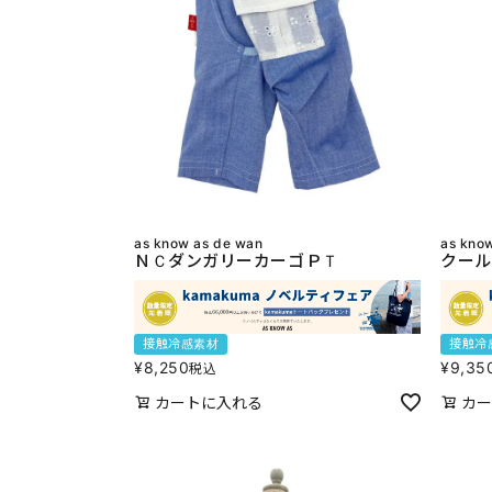
as know as de wan
as kno
ＮＣダンガリーカーゴＰＴ
クール
接触冷感素材
接触冷
¥
8,250
¥
9,35
税込
カートに入れる
カー