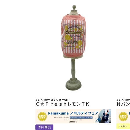
as know as de wan
as kno
Ｃ☆ＦｒｅｓｈレモンＴＫ
Ｎバン
お揃い
予約商品