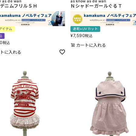
w as de wan
as know as de wan
デニムフリルＳＨ
ＮシャドーガールぐるＴ
アイテム
速乾×UVカット
¥
7,590
税込
品
80
税込
カートに入れる
トに入れる