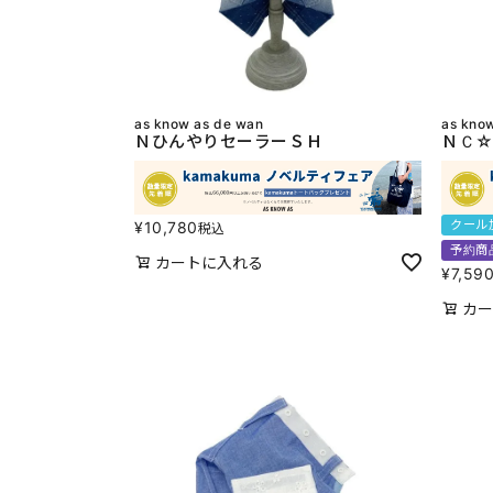
as know as de wan
as kno
ＮひんやりセーラーＳＨ
ＮＣ☆
クール
¥
10,780
税込
予約商
カートに入れる
¥
7,59
カー