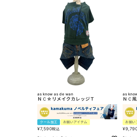
as know as de wan
as kno
ＮＣ☆リメイクカレッジＴ
ＮＣ風
クール加工
お揃いアイテム
お揃い
¥
7,590
¥
9,79
税込