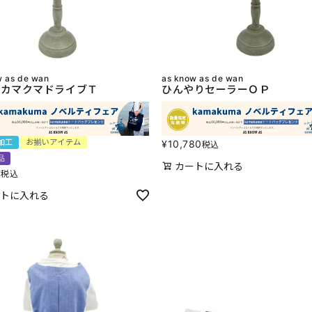
w as de wan
as know as de wan
カマクマドライブＴ
ひんやりセーラーＯＰ
加工
お揃いアイテム
¥
10,780
税込
品
カートに入れる
0
税込
トに入れる