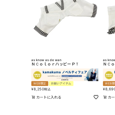
as know as de wan
as kno
ＮＣｏｌｏｒハッピーＰＴ
ＮＣｏ
WEB限定
お揃いアイテム
WEB
¥
8,250
¥
8,69
税込
カートに入れる
カー