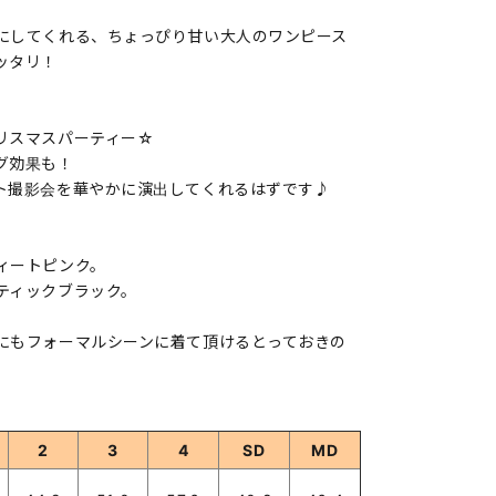
にしてくれる、ちょっぴり甘い大人のワンピース
ッタリ！
リスマスパーティー☆
グ効果も！
ト撮影会を華やかに演出してくれるはずです♪
ィートピンク。
ティックブラック。
にもフォーマルシーンに着て頂けるとっておきの
2
3
4
SD
MD