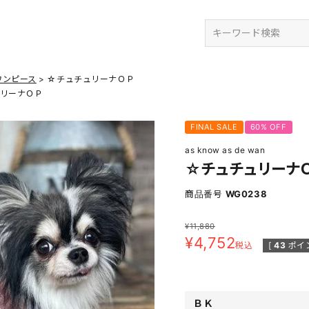
検索
ワンピース
☆チュチュリーナＯＰ
リーナＯＰ
FINAL SALE
60% OFF
as know as de wan
☆チュチュリーナ
商品番号
WG0238
¥
11,880
¥
4,752
税込
[
43
ポイ
ＢＫ