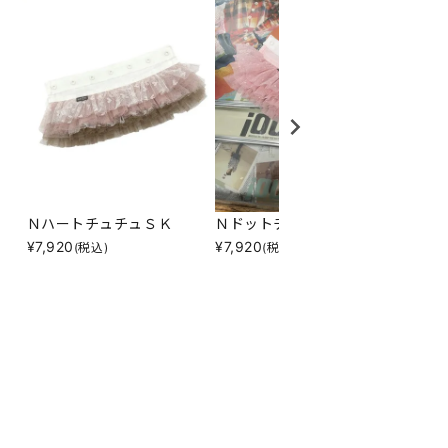
ＮハートチュチュＳＫ
ＮドットチュチュＳＫ
Ｎ花々
¥
7,920
¥
7,920
¥
4,31
(税込)
(税込)