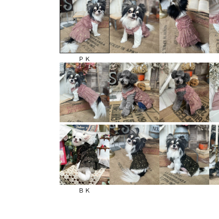
ＰＫ
ＢＫ