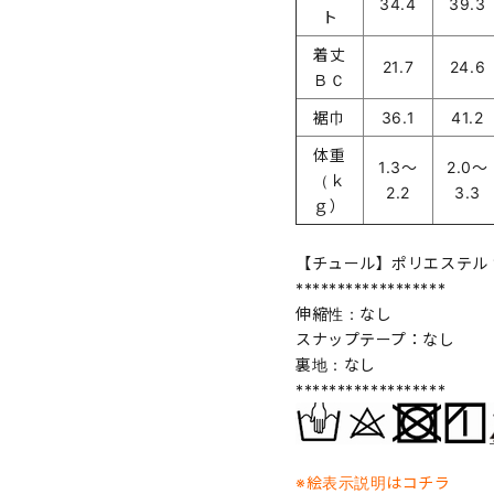
34.4
39.3
ト
着丈
21.7
24.6
ＢＣ
裾巾
36.1
41.2
体重
1.3～
2.0～
（ｋ
2.2
3.3
ｇ）
【チュール】ポリエステル 1
******************
伸縮性：なし
スナップテープ：なし
裏地：なし
******************
※絵表示説明はコチラ