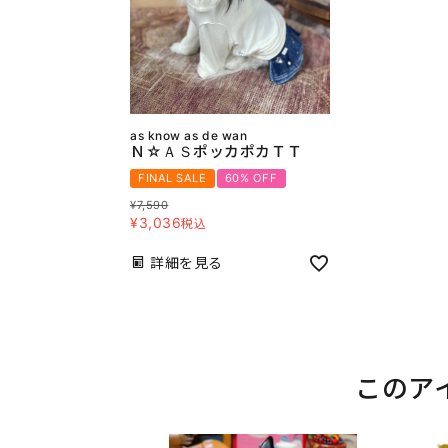
as know as de wan
Ｎ☆ＡＳポッカポカＴＴ
FINAL SALE
60% OFF
¥
7,590
¥
3,036
税込
詳細を見る
このア