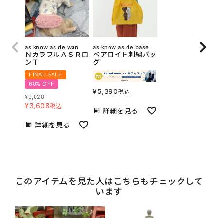
as know as de wan
as know as de base
ＮカラフルＡＳＲロ
ベアロイド刺繍バッ
ンＴ
グ
FINAL SALE
60% OFF
¥
5,390
税込
¥
9,020
¥
3,608
税込
詳細を見る
詳細を見る
このアイテムを見た人はこちらもチェックして
います