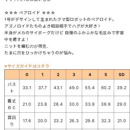
☆☆☆ ベアロイド ☆☆☆
1号がデザインして生まれたクマ型ロボットのベアロイド。
アズノロイドたちのよき相談相手でハグが大好き！
半身がメカのサイボーグだけど 自慢のふかふかな毛並みで宇宙
中を癒すよ！
ニットを編むのが得意。
たまに爪をひっかけちゃうのが悩み。
※サイズガイドはコチラ
0
1
2
3
4
5
SD
バス
33.1
37.7
43.1
49.0
55.4
60.2
39.2
ト
着丈
21.0
23.8
26.4
30.0
33.9
36.9
29.0
ＢＣ
首回
17.6
20.0
23.2
26.3
29.6
32.3
21.0
り