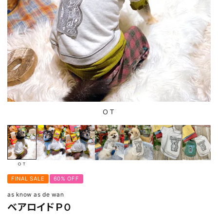
ＯＴ
ＯＴ
FINAL SALE
60% OFF
as know as de wan
ベアロイドＰＯ