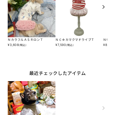
ＮカラフルＡＳＲロンＴ
ＮＣ☆カマクマドライブＴ
Ｎ幸せ
¥
3,608
¥
7,590
¥
8,250
(税込)
(税込)
最近チェックしたアイテム