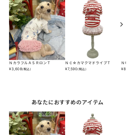
ＮカラフルＡＳＲロンＴ
ＮＣ☆カマクマドライブＴ
Ｎ幸せ
¥
3,608
¥
7,590
¥
8,250
(税込)
(税込)
あなたにおすすめのアイテム