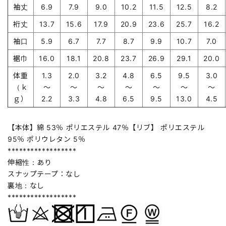
袖丈
6.9
7.9
9.0
10.2
11.5
12.5
8.2
裄丈
13.7
15.6
17.9
20.9
23.6
25.7
16.2
袖口
5.9
6.7
7.7
8.7
9.9
10.7
7.0
裾巾
16.0
18.1
20.8
23.7
26.9
29.1
20.0
体重
1.3
2.0
3.2
4.8
6.5
9.5
3.0
（ｋ
～
～
～
～
～
～
～
ｇ）
2.2
3.3
4.8
6.5
9.5
13.0
4.5
【本体】綿 53％ ポリエステル 47％【リブ】 ポリエステル
95％ ポリウレタン 5％
******************
伸縮性：あり
スナップテープ：なし
裏地：なし
******************