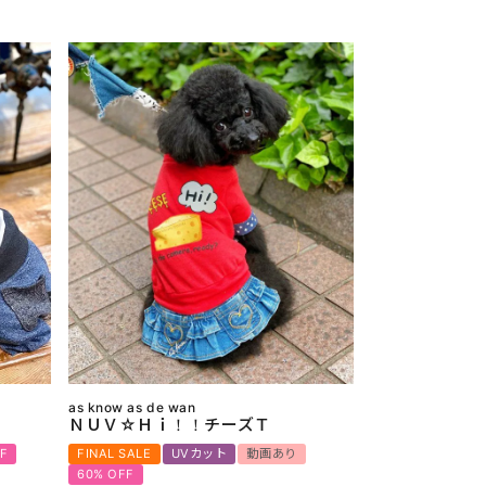
as know as de wan
ＮＵＶ☆Ｈｉ！！チーズＴ
F
FINAL SALE
UVカット
動画あり
60% OFF