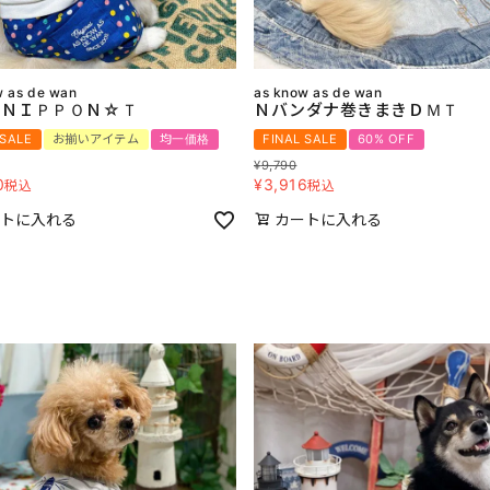
w as de wan
as know as de wan
☆ＮＩＰＰＯＮ☆Ｔ
Ｎバンダナ巻きまきＤＭＴ
 SALE
お揃いアイテム
均一価格
FINAL SALE
60% OFF
¥
9,790
0
¥
3,916
税込
税込
トに入れる
カートに入れる