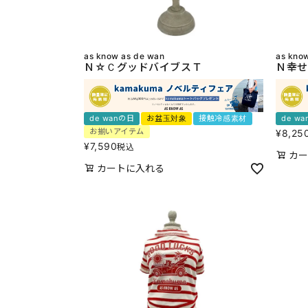
as know as de wan
as kno
Ｎ☆ＣグッドバイブスＴ
Ｎ幸せ
de wanの日
お盆玉対象
接触冷感素材
de w
お揃いアイテム
¥
8,25
¥
7,590
税込
カー
カートに入れる