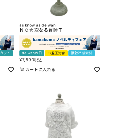
as know as de wan
ＮＣ☆次なる冒険Ｔ
Vカット
de wanの日
お盆玉対象
接触冷感素材
¥
7,590
税込
カートに入れる