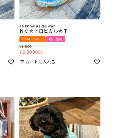
as know as de wan
ＮＣ☆トロピカル☆Ｔ
FINAL SALE
均一価格
¥
8,500
¥
3,800
税込
カートに入れる