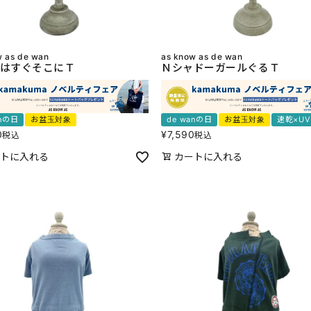
w as de wan
as know as de wan
はすぐそこにＴ
ＮシャドーガールぐるＴ
anの日
お盆玉対象
de wanの日
お盆玉対象
速乾×U
0
¥
7,590
税込
税込
トに入れる
カートに入れる