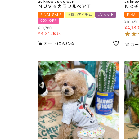
as know as de wan
as kno
ＮＵＶ☆カラフルベアＴ
ＮＣチ
FINAL SALE
お揃いアイテム
UVカット
FINAL
60% OFF
¥
10,450
¥
4,18
¥
10,780
¥
4,312
税込
カートに入れる
カー