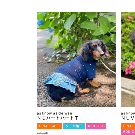
as know as de wan
as kno
ＮＣハートハートＴ
ＮＵＶ
FINAL SALE
クール加工
60% OFF
FINAL
60% O
¥
7,920