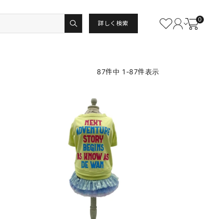
0
詳しく検索
87
件中
1
-
87
件表示