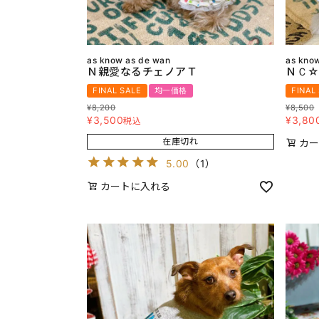
as know as de wan
as kno
Ｎ親愛なるチェノアＴ
ＮＣ
FINAL SALE
均一価格
FINAL
¥
8,200
¥
8,500
¥
3,500
¥
3,80
税込
在庫切れ
カー
5.00
（
1
）
カートに入れる