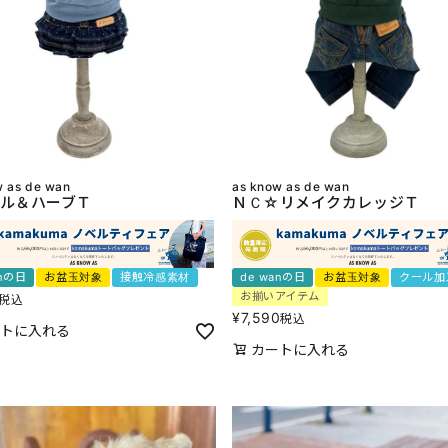
w as de wan
as know as de wan
ル＆ハーブＴ
ＮＣ☆リメイクカレッジＴ
anの日
お盆玉対象
接触冷感素材
de wanの日
お盆玉対象
クール加
お揃いアイテム
税込
¥
7,590
税込
トに入れる
カートに入れる