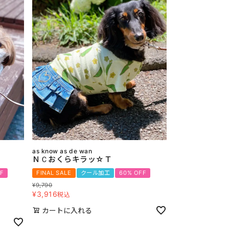
as know as de wan
ＮＣおくらキラッ☆Ｔ
F
FINAL SALE
クール加工
60% OFF
¥
9,790
¥
3,916
税込
カートに入れる