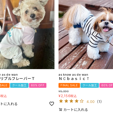
w as de wan
as know as de wan
リプルフレーバーＴ
ＮＣｂａｓｉｃＴ
 SALE
クール加工
60% OFF
FINAL SALE
クール加工
60% OF
¥
5,390
6
¥
2,156
税込
税込
4.00
（
1
）
トに入れる
カートに入れる