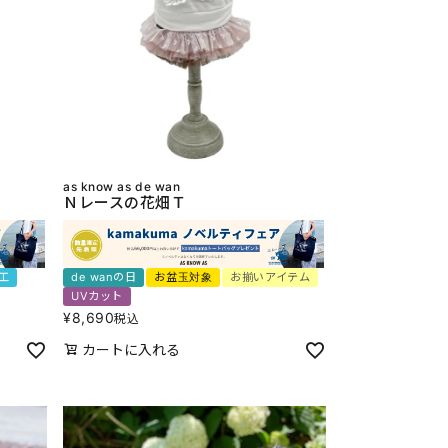
as know as de wan
Ｎレースの花畑Ｔ
工
de wanの日
お盆玉対象
お揃いアイテム
UVカット
¥
8,690
税込
カートに入れる