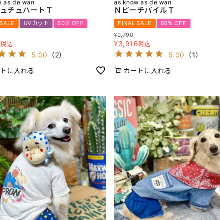
w as de wan
as know as de wan
ュチュハートＴ
ＮピーチパイルＴ
 SALE
UVカット
60% OFF
FINAL SALE
60% OFF
¥
9,790
0
¥
3,916
税込
税込
5.00
（
2
）
5.00
（
1
）
トに入れる
カートに入れる