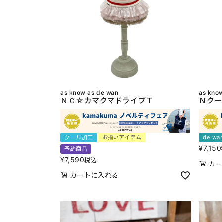
as know as de wan
as kno
ＮＣ☆カマクマドライブＴ
Ｎクー
クール加工
お揃いアイテム
de w
¥
7,150
予約商品
¥
7,590
税込
カー
カートに入れる