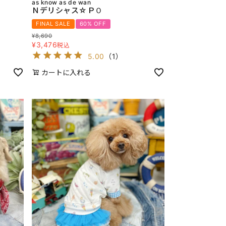
as know as de wan
Ｎデリシャス☆ＰＯ
FINAL SALE
60% OFF
¥
8,690
¥
3,476
税込
5.00
（
1
）
カートに入れる