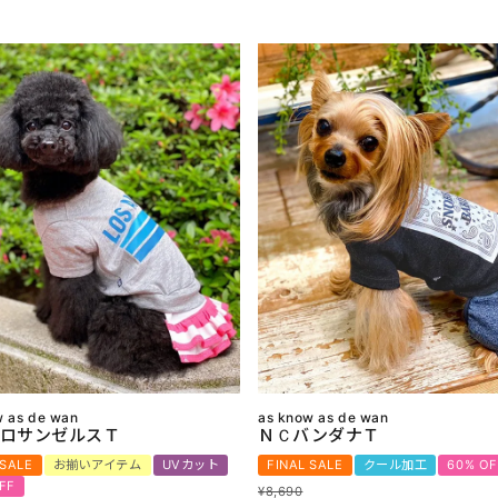
w as de wan
as know as de wan
ロサンゼルスＴ
ＮＣバンダナＴ
 SALE
お揃いアイテム
UVカット
FINAL SALE
クール加工
60% OF
FF
¥
8,690