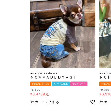
as know as de wan
as kno
ＮＣ☆ＭＡＤＥＢＹＡＳＴ
ＮＣト
FINAL SALE
クール加工
60% OFF
FINAL
¥
8,690
¥
9,790
¥
3,476
¥
3,91
税込
カートに入れる
カー