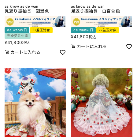
as know as de wan
as know as de wan
見返り振袖長ー銀鼠色ー
見返り振袖長ー白百合色ー
de wanの日
お盆玉対象
de wanの日
お盆玉対象
完全受注生産
¥
41,800
税込
¥
41,800
税込
カートに入れる
カートに入れる