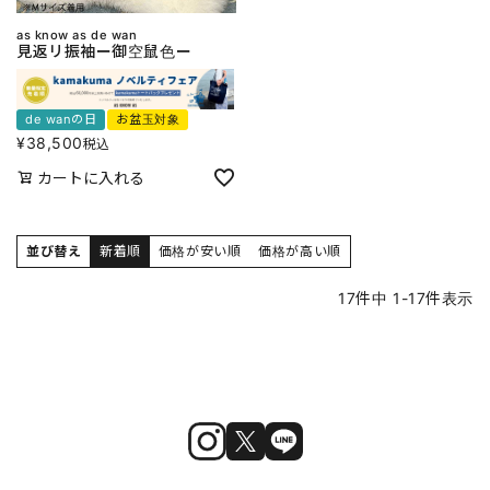
as know as de wan
見返リ振袖ー御空鼠色ー
de wanの日
お盆玉対象
¥
38,500
税込
カートに入れる
並び替え
新着順
価格が安い順
価格が高い順
17
件中
1
-
17
件表示