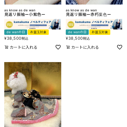
as know as de wan
as know as de wan
見返リ振袖ー小紫色ー
見返リ振袖ー赤朽葉色ー
de wanの日
お盆玉対象
de wanの日
お盆玉対象
¥
38,500
¥
38,500
税込
税込
カートに入れる
カートに入れる