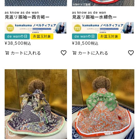
as know as de wan
as know as de wan
見返リ振袖ー茜青褐ー
見返リ振袖ー水縹色ー
de wanの日
お盆玉対象
de wanの日
お盆玉対象
¥
38,500
¥
38,500
税込
税込
カートに入れる
カートに入れる