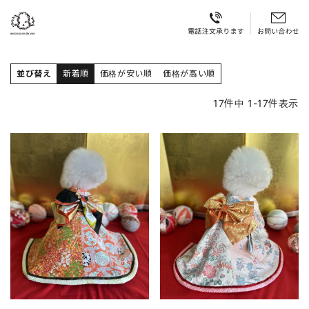
並び替え
新着順
価格が安い順
価格が高い順
17
件中
1
-
17
件表示