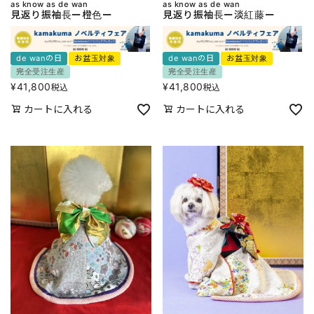
as know as de wan
as know as de wan
見返り振袖長ー橙色ー
見返り振袖長ー淡紅藤ー
de wanの日
お盆玉対象
de wanの日
お盆玉対象
完全受注生産
完全受注生産
¥
41,800
¥
41,800
税込
税込
カートに入れる
カートに入れる