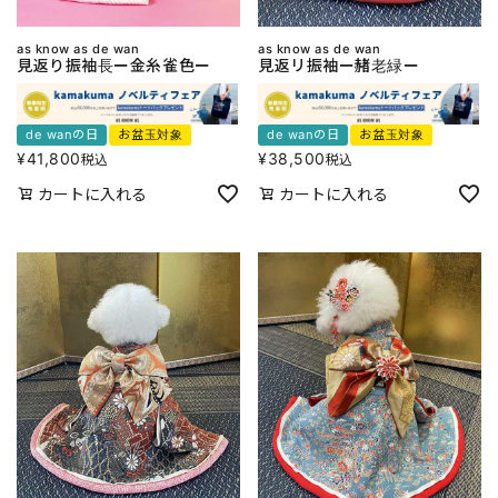
as know as de wan
as know as de wan
見返り振袖長ー金糸雀色ー
見返リ振袖ー赭老緑ー
de wanの日
お盆玉対象
de wanの日
お盆玉対象
¥
41,800
¥
38,500
税込
税込
カートに入れる
カートに入れる