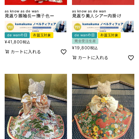
as know as de wan
as know as de wan
見返り振袖長ー撫子色ー
見返り美人シアー内掛け
de wanの日
お盆玉対象
de wanの日
お盆玉対象
完全受注生産
¥
41,800
税込
¥
19,800
税込
カートに入れる
カートに入れる