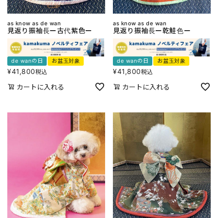
as know as de wan
as know as de wan
見返り振袖長ー古代紫色ー
見返り振袖長ー乾鮭色ー
de wanの日
お盆玉対象
de wanの日
お盆玉対象
¥
41,800
¥
41,800
税込
税込
カートに入れる
カートに入れる