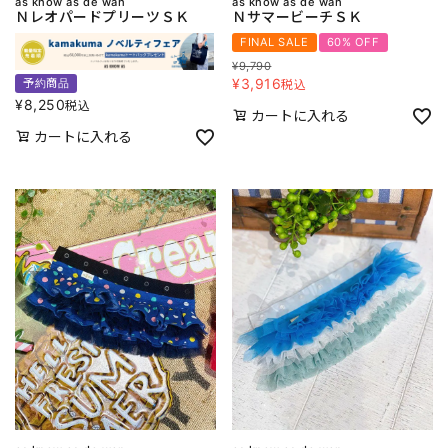
as know as de wan
as know as de wan
ＮレオパードプリーツＳＫ
ＮサマービーチＳＫ
FINAL SALE
60% OFF
¥
9,790
¥
3,916
予約商品
税込
¥
8,250
税込
カートに入れる
カートに入れる