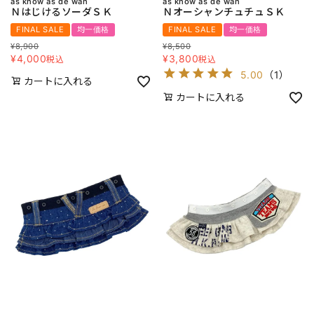
as know as de wan
as know as de wan
ＮはじけるソーダＳＫ
ＮオーシャンチュチュＳＫ
FINAL SALE
均一価格
FINAL SALE
均一価格
¥
8,900
¥
8,500
¥
4,000
¥
3,800
税込
税込
5.00
（
1
）
カートに入れる
カートに入れる