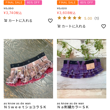
FINAL SALE
60% OFF
FINAL SALE
60% OFF
¥
9,350
¥
9,020
¥
3,740
¥
3,608
税込
税込
5.00
（
1
）
カートに入れる
カートに入れる
as know as de wan
as know as de wan
ＮＳｗｅｅｔショコラＳＫ
Ｎａ刺繍カラーＳＫ