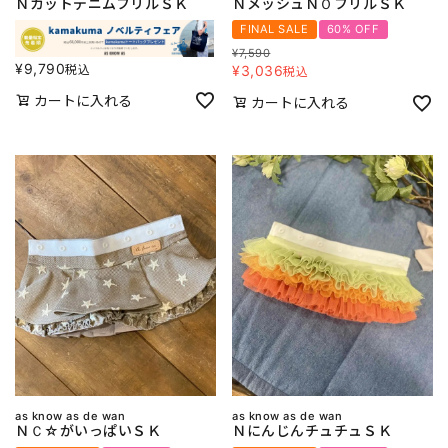
ＮカットデニムフリルＳＫ
ＮメッシュＮＯフリルＳＫ
FINAL SALE
60% OFF
¥
7,590
¥
9,790
税込
¥
3,036
税込
カートに入れる
カートに入れる
as know as de wan
as know as de wan
ＮＣ☆がいっぱいＳＫ
ＮにんじんチュチュＳＫ