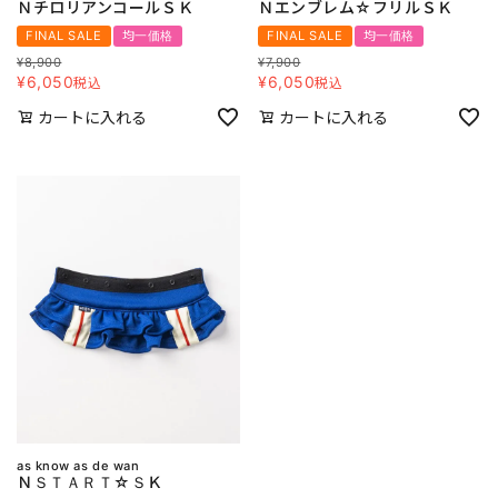
ＮチロリアンコールＳＫ
Ｎエンブレム☆フリルＳＫ
FINAL SALE
均一価格
FINAL SALE
均一価格
¥
8,900
¥
7,900
¥
6,050
¥
6,050
税込
税込
カートに入れる
カートに入れる
as know as de wan
ＮＳＴＡＲＴ☆ＳＫ