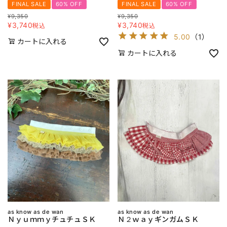
FINAL SALE
60% OFF
FINAL SALE
60% OFF
¥
9,350
¥
9,350
¥
3,740
¥
3,740
税込
税込
5.00
（
1
）
カートに入れる
カートに入れる
as know as de wan
as know as de wan
ＮｙｕｍｍｙチュチュＳＫ
Ｎ２ｗａｙギンガムＳＫ