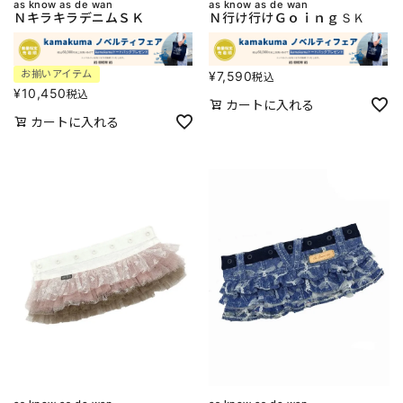
as know as de wan
as know as de wan
ＮキラキラデニムＳＫ
Ｎ行け行けＧｏｉｎｇＳＫ
お揃いアイテム
¥
7,590
税込
¥
10,450
税込
カートに入れる
カートに入れる