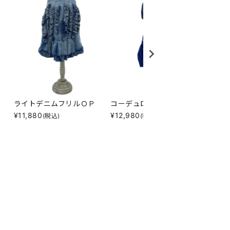
ライトデニムフリルＯＰ
コーデュロイサロペＰＴ
ＮＡＳ
¥
11,880
¥
12,980
¥
5,21
(税込)
(税込)