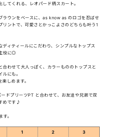
出してくれる、レオパード柄スカート。
ウンをベースに、as know as のロゴを忍ばせ
プリントで、可愛さとかっこよさのどちらも叶う1
なディティールにこだわり、シンプルなトップス
主役に◎
と合わせて大人っぽく、カラーもののトップスと
イルにも。
を楽しめます。
オパードプリーツPT と合わせて、お友達や兄弟で双
すめです♪
ます。
1
2
3