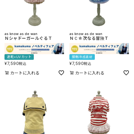
as know as de wan
as know as de wan
ＮシャドーガールぐるＴ
ＮＣ☆次なる冒険Ｔ
速乾×UVカット
接触冷感素材
¥
7,590
¥
7,590
税込
税込
カートに入れる
カートに入れる