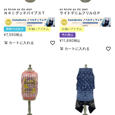
as know as de wan
as know as de wan
Ｎ☆ＣグッドバイブスＴ
ライトデニムフリルＯＰ
接触冷感素材
お揃いアイテム
お揃いアイテム
¥
7,590
税込
予約商品
¥
11,880
税込
カートに入れる
カートに入れる