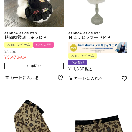
as know as de wan
as know as de wan
植物図鑑刺しゅうＯＰ
ＮヒラヒラフードＰＫ
お揃いアイテム
60% OFF
¥
8,690
お揃いアイテム
¥
3,476
税込
予約商品
在庫切れ
¥
11,880
税込
カートに入れる
カートに入れる