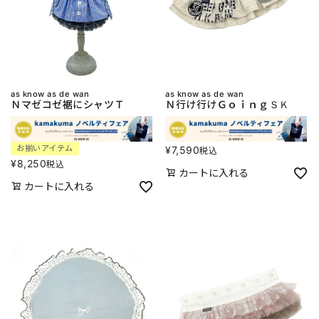
as know as de wan
as know as de wan
Ｎマゼコゼ裾にシャツＴ
Ｎ行け行けＧｏｉｎｇＳＫ
お揃いアイテム
¥
7,590
税込
¥
8,250
税込
カートに入れる
カートに入れる