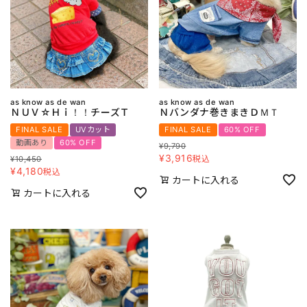
as know as de wan
as know as de wan
ＮＵＶ☆Ｈｉ！！チーズＴ
Ｎバンダナ巻きまきＤＭＴ
FINAL SALE
UVカット
FINAL SALE
60% OFF
動画あり
60% OFF
¥
9,790
¥
3,916
税込
¥
10,450
¥
4,180
税込
カートに入れる
カートに入れる