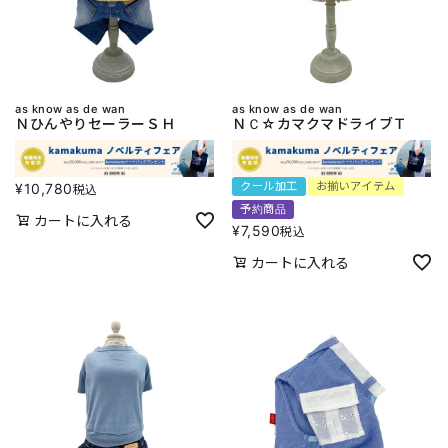
as know as de wan
as know as de wan
ＮひんやりセーラーＳＨ
ＮＣ☆カマクマドライブＴ
クール加工
お揃いアイテム
¥
10,780
税込
予約商品
カートに入れる
¥
7,590
税込
カートに入れる