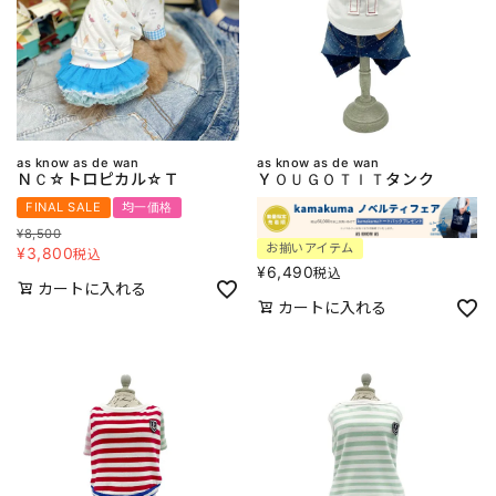
as know as de wan
as know as de wan
ＮＣ☆トロピカル☆Ｔ
ＹＯＵＧＯＴＩＴタンク
FINAL SALE
均一価格
¥
8,500
お揃いアイテム
¥
3,800
税込
¥
6,490
税込
カートに入れる
カートに入れる