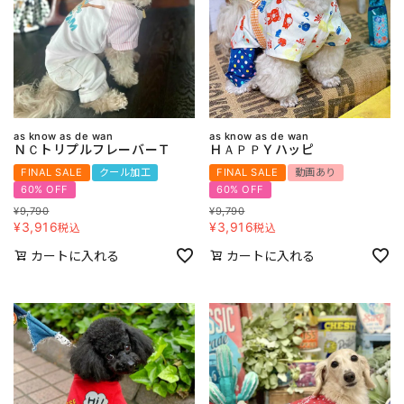
as know as de wan
as know as de wan
ＮＣトリプルフレーバーＴ
ＨＡＰＰＹハッピ
FINAL SALE
クール加工
FINAL SALE
動画あり
60% OFF
60% OFF
¥
9,790
¥
9,790
¥
3,916
¥
3,916
税込
税込
カートに入れる
カートに入れる