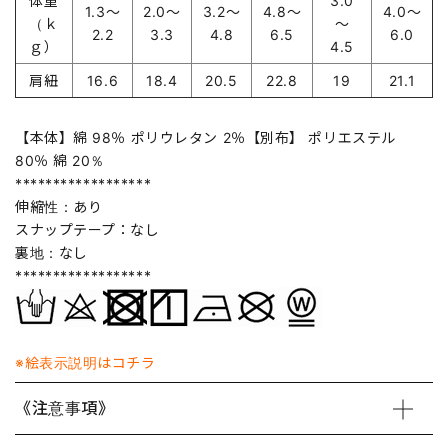
体重
3.0
1.3～
2.0～
3.2～
4.8～
4.0～
（ｋ
～
2.2
3.3
4.8
6.5
6.0
ｇ）
4.5
肩紐
16.6
18.4
20.5
22.8
19
21.1
【本体】綿 98％ ポリウレタン 2％【別布】 ポリエステル
80％ 綿 20％
******************
伸縮性：あり
スナップテープ：なし
裏地：なし
******************
※絵表示説明はコチラ
《注意事項》