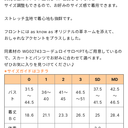
サイズ調整もできるので、お好みのサイズ感で着用できます。
ストレッチ生地で着心地も抜群です。
フロントには as know as オリジナルの革ネームを添えて、
おしゃれなアクセントをプラスしました。
同素材の WG02743コーデュロイサロペPTもご用意しているの
で、スカートとパンツでお好みに合わせて選べます。
ぜひお気に入りを見つけてください♪
※サイズガイドはコチラ
0
1
2
3
SD
MD
31.5
37.5
42.5
バス
36～
41～
46.5
～
～
～
ト
40
45
～51
44.5
41.5
46.5
着丈
18.6
21.1
23.3
26.5
25
28.4
ＢＣ