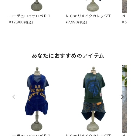
コーデュロイサロペＰＴ
ＮＣ☆リメイクカレッジＴ
ＮＡＳ
¥
12,980
¥
7,590
¥
5,214
(税込)
(税込)
あなたにおすすめのアイテム
コーデュロイサロペＰＴ
ＮＣ☆リメイクカレッジＴ
ＮＡＳ