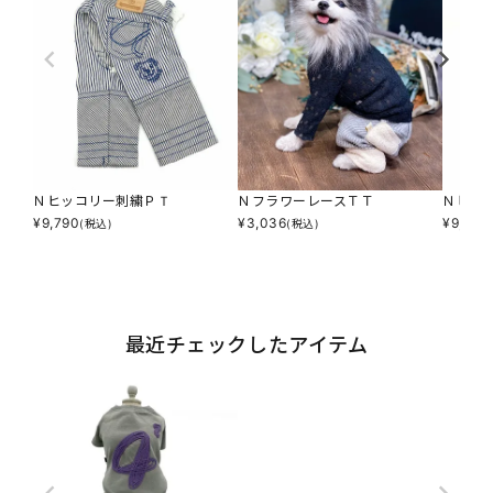
Ｎヒッコリー刺繍ＰＴ
ＮフラワーレースＴＴ
Ｎヒッ
¥
9,790
¥
3,036
¥
9,790
(税込)
(税込)
最近チェックしたアイテム