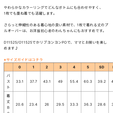
やわらかなカラーリングでどんなボトムにも合わせやすく、
1枚でも重ね着でも活躍します。
さらっと伸縮性のある着心地の良い素材で、1枚で着れる丈のプ
ルオーバーは、お洋服初心者のわんちゃんにもおすすめです。
D11525/O11525でかリブヨンヨンPOで、ママとお揃いを楽し
めます♪
※サイズガイドはコチラ
0
1
2
3
4
5
SD
バ
ス
33.1
37.7
43.1
49
55.4
60.3
39.2
ト
着
丈
20.6
23.4
26
29.5
33.3
36.3
28.6
Ｂ