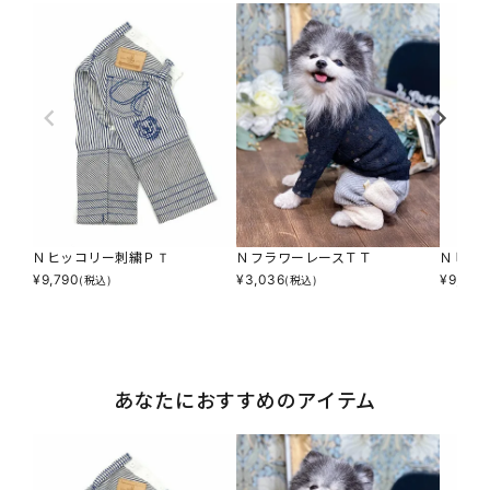
Ｎヒッコリー刺繍ＰＴ
ＮフラワーレースＴＴ
Ｎヒッ
¥
9,790
¥
3,036
¥
9,790
(税込)
(税込)
あなたにおすすめのアイテム