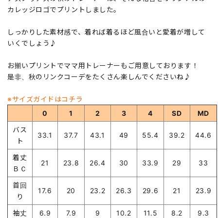
カレッジロゴでプリントしました。
しっかりした素材感で、着れば着るほど風合いと愛着が増して
いくでしょう♪
お揃いプリントでママ用トレーナーもご用意しております！
是非、秋のリンクコーデをたくさん楽しんでくださいね♪
※サイズガイドはコチラ
0
1
2
3
4
SD
MD
バス
33.1
37.7
43.1
49
55.4
39.2
44.6
ト
着丈
21
23.8
26.4
30
33.9
29
33
ＢＣ
首回
17.6
20
23.2
26.3
29.6
21
23.9
り
袖丈
6.9
7.9
9
10.2
11.5
8.2
9.3