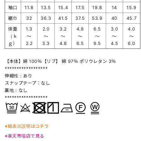
袖口
11.8
13.5
15.4
17.5
19.8
14
15.9
裾巾
32
36.3
41.5
37.5
53.9
40
45.7
体重
1.3
2.0
3.2
4.8
6.5
3.0
4.0
（ｋ
～
～
～
～
～
～
～
ｇ）
2.2
3.3
4.8
6.5
9.5
4.5
6.0
【本体】綿 100％【リブ】 綿 97％ ポリウレタン 3％
******************
伸縮性：あり
スナップテープ：なし
裏地：なし
******************
※絵表示説明はコチラ
※楽天市場店で見る