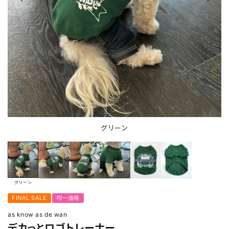
グリーン
グリーン
FINAL SALE
均一価格
as know as de wan
デカっとロゴトレーナー