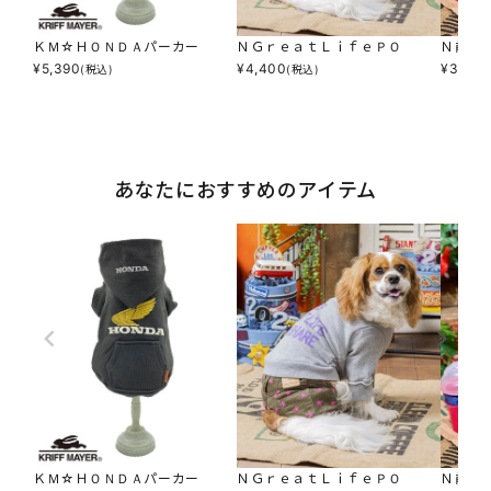
ＫＭ☆ＨＯＮＤＡパーカー
ＮＧｒｅａｔＬｉｆｅＰＯ
Ｎ前へ
¥
5,390
¥
4,400
¥
3,000
(税込)
(税込)
あなたにおすすめのアイテム
ＫＭ☆ＨＯＮＤＡパーカー
ＮＧｒｅａｔＬｉｆｅＰＯ
Ｎ前へ