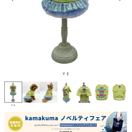
ＹＥ
ＹＥ