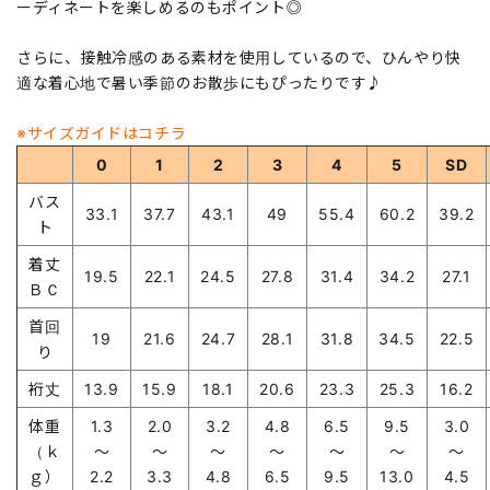
ーディネートを楽しめるのもポイント◎
さらに、接触冷感のある素材を使用しているので、ひんやり快
適な着心地で暑い季節のお散歩にもぴったりです♪
※サイズガイドはコチラ
0
1
2
3
4
5
SD
バス
33.1
37.7
43.1
49
55.4
60.2
39.2
ト
着丈
19.5
22.1
24.5
27.8
31.4
34.2
27.1
ＢＣ
首回
19
21.6
24.7
28.1
31.8
34.5
22.5
り
裄丈
13.9
15.9
18.1
20.6
23.3
25.3
16.2
体重
1.3
2.0
3.2
4.8
6.5
9.5
3.0
（ｋ
～
～
～
～
～
～
～
ｇ）
2.2
3.3
4.8
6.5
9.5
13.0
4.5