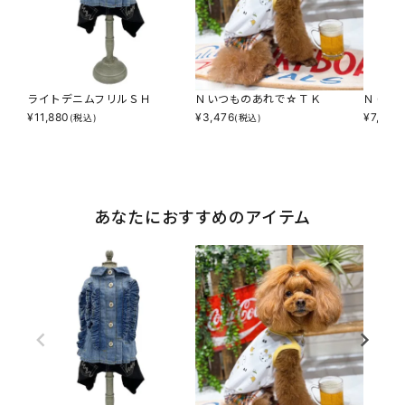
ライトデニムフリルＳＨ
Ｎいつものあれで☆ＴＫ
ＮＣ☆
¥
11,880
¥
3,476
¥
7,590
(税込)
(税込)
あなたにおすすめのアイテム