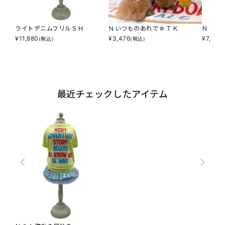
ライトデニムフリルＳＨ
Ｎいつものあれで☆ＴＫ
ＮＣ☆
¥
11,880
¥
3,476
¥
7,590
(税込)
(税込)
最近チェックしたアイテム