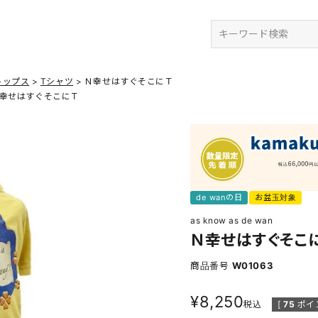
検索
トップス
Tシャツ
Ｎ幸せはすぐそこにＴ
幸せはすぐそこにＴ
de wanの日
お盆玉対象
as know as de wan
Ｎ幸せはすぐそこ
商品番号
W01063
¥
8,250
税込
[
75
ポイ