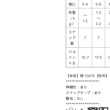
袖口
5.4
5.9
体重
1.3
～
（ｋ
～
1.2
ｇ）
2.2
スナ
ップ
7
7
数
ジョ
イン
15.7
17.5
1
ト丈
【本体】綿 100％【別布】 
******************
伸縮性：あり
スナップテープ：あり
裏地：なし
******************