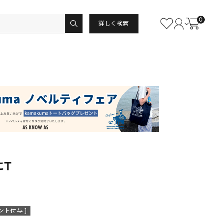
0
詳しく検索
にＴ
ント付与 ]