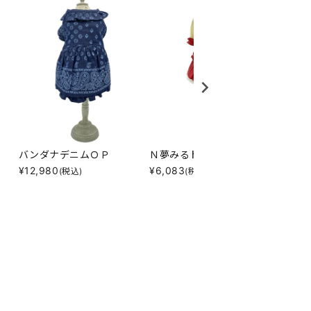
バンダナデニムＯＰ
Ｎ夢みるドットリボンＴ
Ｎクー
¥
12,980
¥
6,083
¥
7,15
(税込)
(税込)