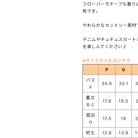
クローバーモチーフも散りば
枚です。
やわらかなカットソー素材
デニムやチュチュスカート
を楽しんでください♪
※サイズガイドはコチラ
P
0
バス
30.6
33.1
3
ト
着丈
17.8
19.5
2
ＢＣ
首回
17.5
19
2
り
裄丈
12.8
13.9
1