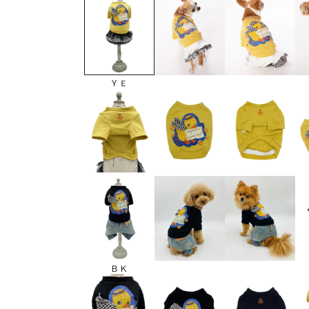
ＹＥ
ＢＫ