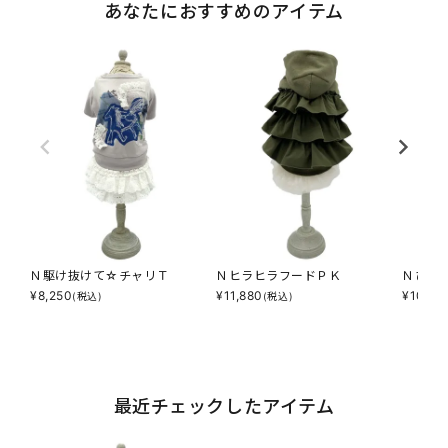
あなたにおすすめのアイテム
Ｎ駆け抜けて☆チャリＴ
ＮヒラヒラフードＰＫ
Ｎひん
¥
8,250
¥
11,880
¥
10,78
(税込)
(税込)
最近チェックしたアイテム