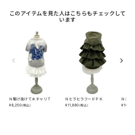
このアイテムを見た人はこちらもチェックして
います
Ｎ駆け抜けて☆チャリＴ
ＮヒラヒラフードＰＫ
Ｎひん
¥
8,250
¥
11,880
¥
10,78
(税込)
(税込)