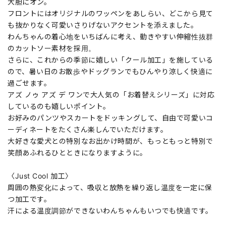
大胆にオン。
フロントにはオリジナルのワッペンをあしらい、どこから見て
も抜かりなく可愛いさりげないアクセントを添えました。
わんちゃんの着心地をいちばんに考え、動きやすい伸縮性抜群
のカットソー素材を採用。
さらに、これからの季節に嬉しい「クール加工」を施している
ので、暑い日のお散歩やドッグランでもひんやり涼しく快適に
過ごせます。
アズ ノゥ アズ デ ワンで大人気の「お着替えシリーズ」に対応
しているのも嬉しいポイント。
お好みのパンツやスカートをドッキングして、自由で可愛いコ
ーディネートをたくさん楽しんでいただけます。
大好きな愛犬との特別なお出かけ時間が、もっともっと特別で
笑顔あふれるひとときになりますように。
〈Just Cool 加工〉
周囲の熱変化によって、吸収と放熱を繰り返し温度を一定に保
つ加工です。
汗による温度調節ができないわんちゃんもいつでも快適です。