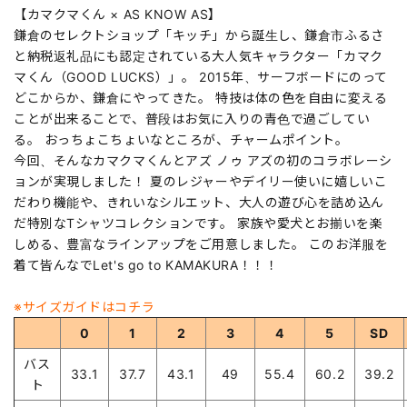
【カマクマくん × AS KNOW AS】
鎌倉のセレクトショップ「キッチ」から誕生し、鎌倉市ふるさ
と納税返礼品にも認定されている大人気キャラクター「カマク
マくん（GOOD LUCKS）」。 2015年、サーフボードにのって
どこからか、鎌倉にやってきた。 特技は体の色を自由に変える
ことが出来ることで、普段はお気に入りの青色で過ごしてい
る。 おっちょこちょいなところが、チャームポイント。
今回、そんなカマクマくんとアズ ノゥ アズの初のコラボレーシ
ョンが実現しました！ 夏のレジャーやデイリー使いに嬉しいこ
だわり機能や、きれいなシルエット、大人の遊び心を詰め込ん
だ特別なTシャツコレクションです。 家族や愛犬とお揃いを楽
しめる、豊富なラインアップをご用意しました。 このお洋服を
着て皆んなでLet's go to KAMAKURA！！！
※サイズガイドはコチラ
0
1
2
3
4
5
SD
バス
33.1
37.7
43.1
49
55.4
60.2
39.2
ト