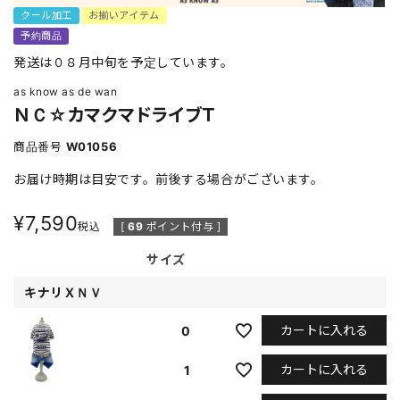
クール加工
お揃いアイテム
予約商品
発送は０８月中旬を予定しています。
as know as de wan
ＮＣ☆カマクマドライブＴ
商品番号
W01056
お届け時期は目安です。前後する場合がございます。
¥
7,590
税込
[
69
ポイント付与 ]
サイズ
キナリＸＮＶ
カートに入れる
0
カートに入れる
1