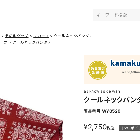
検索
ズ
その他グッズ
スカーフ
クールネックバンダナ
ーフ
クールネックバンダナ
as know as de wan
クールネックバン
商品番号
WY0529
¥
2,750
税込
[
25
ポイ