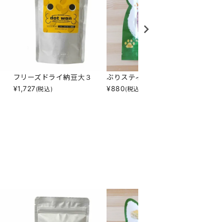
フリーズドライ納豆大３
ぶりスティック２
ＮＥＷ
¥
1,727
¥
880
¥
5,39
(税込)
(税込)