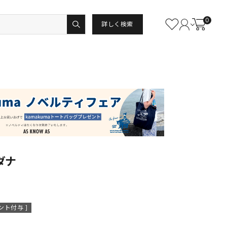
0
詳しく検索
ダナ
ント付与 ]