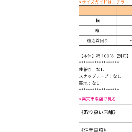
※サイズガイドはコチラ
横
縦
適応首回り
【本体】綿 100％【別布】 
******************
伸縮性：なし
スナップテープ：なし
裏地：なし
******************
※楽天市場店で見る
《取り扱い店舗》
《注意事項》