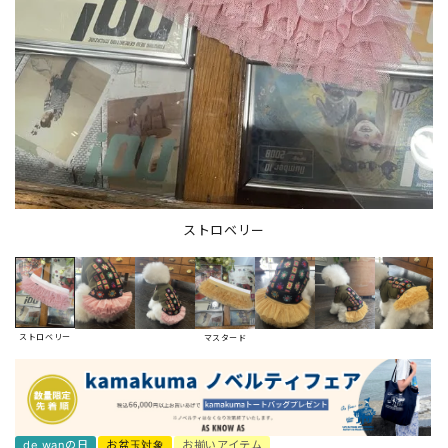
ストロベリー
ストロベリー
マスタード
de wanの日
お盆玉対象
お揃いアイテム