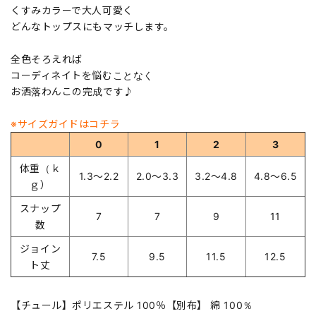
くすみカラーで大人可愛く
どんなトップスにもマッチします。
全色そろえれば
コーディネイトを悩むことなく
お洒落わんこの完成です♪
※サイズガイドはコチラ
0
1
2
3
体重（ｋ
1.3～2.2
2.0～3.3
3.2～4.8
4.8～6.5
ｇ）
スナップ
7
7
9
11
数
ジョイン
7.5
9.5
11.5
12.5
ト丈
【チュール】ポリエステル 100％【別布】 綿 100％