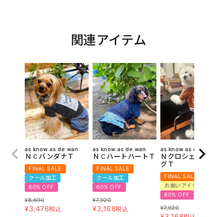
関連アイテム
as know as de wan
as know as de wan
as know as de wan
ＮＣバンダナＴ
ＮＣハートハートＴ
Ｎクロシェテープ
グＴ
FINAL SALE
FINAL SALE
FINAL SALE
クール加工
クール加工
お揃いアイテム
60% OFF
60% OFF
60% OFF
¥
8,690
¥
7,920
¥
3,476
¥
3,168
¥
7,920
税込
税込
¥
3,168
税込