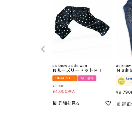
as know as de wan
as know
ＮルーズリードットＰＴ
Ｎａ刺
FINAL SALE
均一価格
¥
8,900
¥
4,000
税込
¥
9,790
詳細を見る
詳細