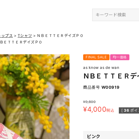
検索
トップス
Tシャツ
ＮＢＥＴＴＥＲデイズＰＯ
ＢＥＴＴＥＲデイズＰＯ
FINAL SALE
均一価格
as know as de wan
ＮＢＥＴＴＥＲデ
商品番号
W00919
¥
9,800
¥
4,000
税込
[
36
ポイ
ピンク