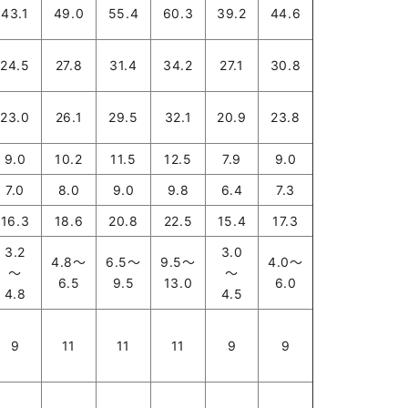
43.1
49.0
55.4
60.3
39.2
44.6
24.5
27.8
31.4
34.2
27.1
30.8
23.0
26.1
29.5
32.1
20.9
23.8
9.0
10.2
11.5
12.5
7.9
9.0
7.0
8.0
9.0
9.8
6.4
7.3
16.3
18.6
20.8
22.5
15.4
17.3
3.2
3.0
4.8～
6.5～
9.5～
4.0～
～
～
6.5
9.5
13.0
6.0
4.8
4.5
9
11
11
11
9
9