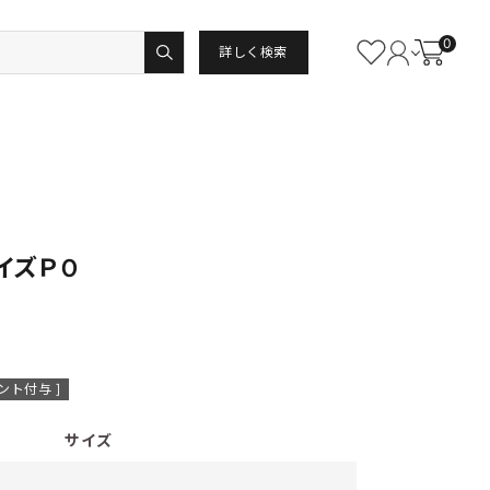
0
詳しく検索
イズＰＯ
ント付与 ]
サイズ