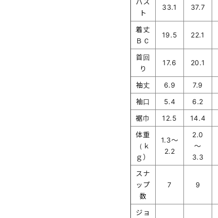
バス
33.1
37.7
ト
着丈
19.5
22.1
ＢＣ
首回
17.6
20.1
り
袖丈
6.9
7.9
袖口
5.4
6.2
裾巾
12.5
14.4
体重
2.0
1.3～
（ｋ
～
2.2
ｇ）
3.3
スナ
ップ
7
9
数
ジョ