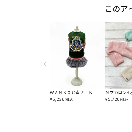
このア
ＷＡＮＫＯと幸せＴＫ
Ｎマカロン七
¥
5,236
¥
5,720
(税込)
(税込)