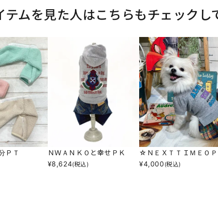
イテムを見た人はこちらもチェックし
分ＰＴ
ＮＷＡＮＫＯと幸せＰＫ
☆ＮＥＸＴＴＩＭＥＯＰ
¥
8,624
¥
4,000
(税込)
(税込)