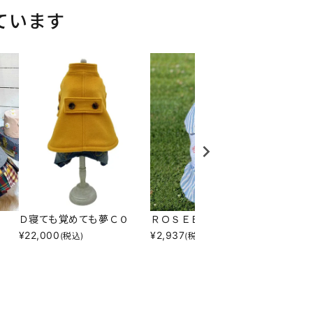
ています
Ｄ寝ても覚めても夢ＣＯ
ＲＯＳＥＢＯＷＬＯＰ
Ｎ☆Ｎ
¥
22,000
¥
2,937
¥
4,00
(税込)
(税込)