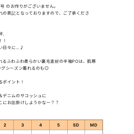
5号 のお作りがございません。
れの表記となっておりますので、ご了承くださ
絆、
！！
い日々に…♪
れるふわふわ柔らかい裏毛素材の半袖POは、肌寒
ングシーズン着れるのも◎
るポイント！
＆デニムのサコッシュに
こにお出掛けしようかなー？？
2
3
4
5
SD
MD