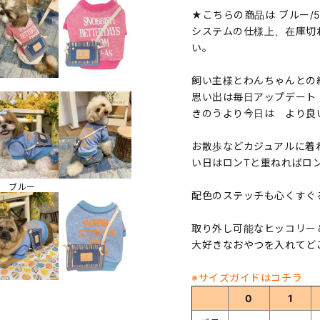
★こちらの商品は ブルー/
システムの仕様上、在庫切
い。
飼い主様とわんちゃんとの
思い出は毎日アップデート
きのうより今日は より良
お散歩などカジュアルに着
い日はロンTと重ねればロ
ブルー
配色のステッチも心くすぐ
取り外し可能なヒッコリー
大好きなおやつを入れてど
※サイズガイドはコチラ
0
1