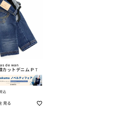
 as de wan
繍カットデニムＰＴ
税込
を見る