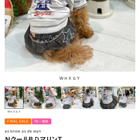
ＷＨＸＧＹ
ＷＨＸＧＹ
FINAL SALE
均一価格
as know as de wan
ＮクールＢＤマリンＴ