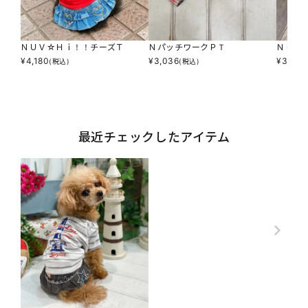
ＮＵＶ☆Ｈｉ！！チーズＴ
ＮパッチワークＰＴ
ＮＣ☆
¥
4,180
¥
3,036
¥
3,476
(税込)
(税込)
最近チェックしたアイテム