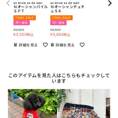
as know as de wan
as know as de wan
Ｎオーシャンパイル
Ｎオーシャンチュチ
ＳＰＴ
ュＳＫ
FINAL SALE
FINAL SALE
均一価格
均一価格
¥
8,500
¥
8,500
¥
3,500
¥
3,800
税込
税込
詳細を見る
詳細を見る
このアイテムを見た人はこちらもチェックして
います