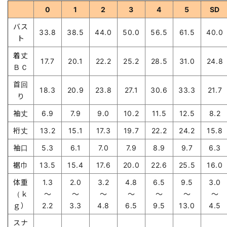
0
1
2
3
4
5
SD
バス
33.8
38.5
44.0
50.0
56.5
61.5
40.0
ト
着丈
17.7
20.1
22.2
25.2
28.5
31.0
24.8
ＢＣ
首回
18.3
20.9
23.8
27.1
30.6
33.3
21.7
り
袖丈
6.9
7.9
9.0
10.2
11.5
12.5
8.2
裄丈
13.2
15.1
17.3
19.7
22.2
24.2
15.8
袖口
5.3
6.1
7.0
7.9
8.9
9.7
6.3
裾巾
13.5
15.4
17.6
20.0
22.6
25.5
16.0
体重
1.3
2.0
3.2
4.8
6.5
9.5
3.0
（ｋ
～
～
～
～
～
～
～
ｇ）
2.2
3.3
4.8
6.5
9.5
13.0
4.5
スナ