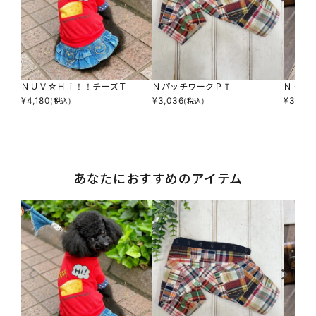
ＮＵＶ☆Ｈｉ！！チーズＴ
ＮパッチワークＰＴ
ＮＣ☆
¥
4,180
¥
3,036
¥
3,476
(税込)
(税込)
あなたにおすすめのアイテム