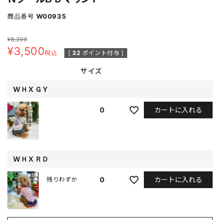
商品番号
W00935
¥
8,200
¥
3,500
税込
[
32
ポイント付与 ]
サイズ
ＷＨＸＧＹ
カートに入れる
0
ＷＨＸＲＤ
カートに入れる
0
残りわずか