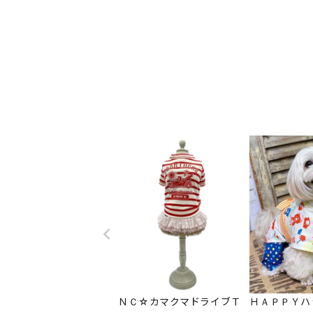
ＮＣ☆カマクマドライブＴ
ＨＡＰＰＹハ