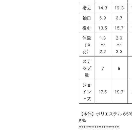
裄丈
14.3
16.3
袖口
5.9
6.7
裾巾
13.5
15.7
体重
1.3
2.0
（ｋ
～
～
ｇ）
2.2
3.3
スナ
ップ
7
9
数
ジョ
イン
17.5
19.7
ト丈
【本体】ポリエステル 65％
5％
******************