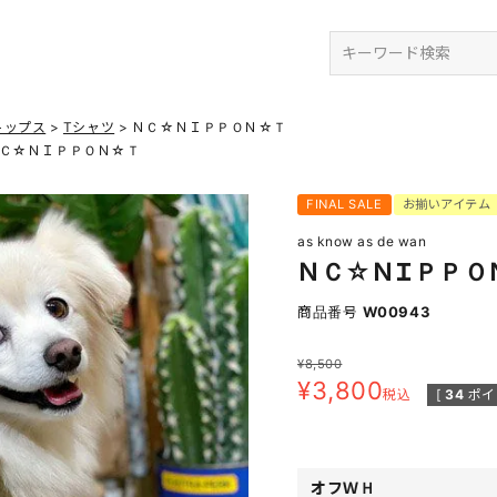
検索
トップス
Tシャツ
ＮＣ☆ＮＩＰＰＯＮ☆Ｔ
Ｃ☆ＮＩＰＰＯＮ☆Ｔ
FINAL SALE
お揃いアイテム
as know as de wan
ＮＣ☆ＮＩＰＰＯ
商品番号
W00943
¥
8,500
¥
3,800
税込
[
34
ポイ
オフＷＨ