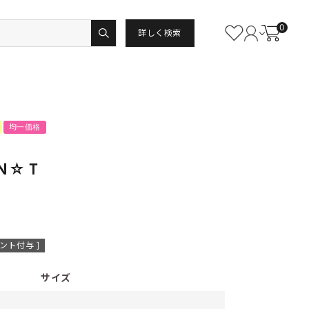
0
詳しく検索
均一価格
Ｎ☆Ｔ
ント付与 ]
サイズ