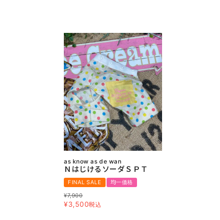
as know as de wan
ＮはじけるソーダＳＰＴ
FINAL SALE
均一価格
¥
7,900
¥
3,500
税込