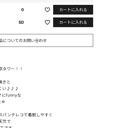
カートに入れる
0
カートに入れる
SD
品についてのお問い合わせ
京タワー！！
焼きと
くい♪♪♪
にfunnyな
た☆
スパンテレコで着脱しやすく
天竺で
加工です。