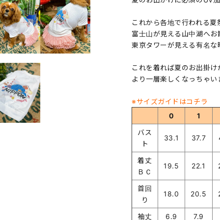
これから各地で行われる夏
富士山が見える山中湖へお
東京タワーが見える有名な
これを着れば夏のお出掛け
より一層楽しくなっちゃい
※サイズガイドはコチラ
0
1
バス
33.1
37.7
ト
着丈
19.5
22.1
ＢＣ
首回
18.0
20.5
り
袖丈
6.9
7.9