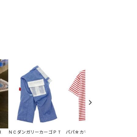
Ｈ
ＮＣダンガリーカーゴＰＴ
パパ☆カマクマドライブＴ
ＮＬＡ