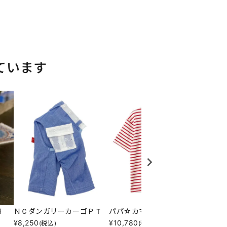
ています
Ｈ
ＮＣダンガリーカーゴＰＴ
パパ☆カマクマドライブＴ
ＮＬＡ
¥
8,250
¥
10,780
¥
2,59
(税込)
(税込)