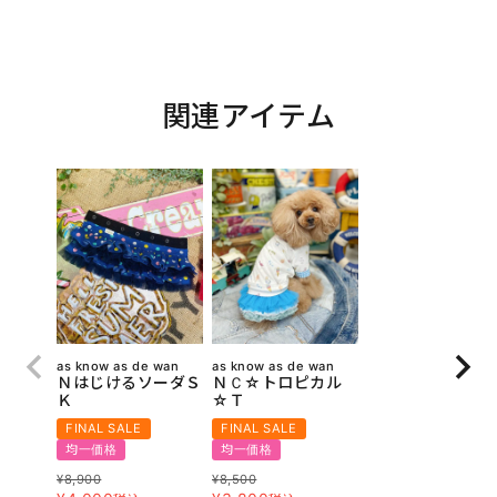
関連アイテム
as know as de wan
as know as de wan
ＮはじけるソーダＳ
ＮＣ☆トロピカル
Ｋ
☆Ｔ
FINAL SALE
FINAL SALE
均一価格
均一価格
¥
8,900
¥
8,500