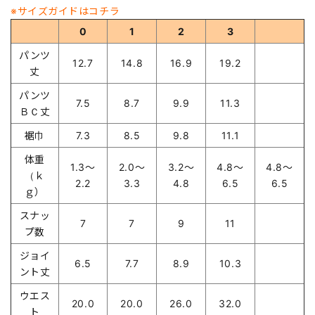
※サイズガイドはコチラ
0
1
2
3
パンツ
12.7
14.8
16.9
19.2
丈
パンツ
7.5
8.7
9.9
11.3
ＢＣ丈
裾巾
7.3
8.5
9.8
11.1
体重
1.3～
2.0～
3.2～
4.8～
4.8～
（ｋ
2.2
3.3
4.8
6.5
6.5
ｇ）
スナッ
7
7
9
11
プ数
ジョイ
6.5
7.7
8.9
10.3
ント丈
ウエス
20.0
20.0
26.0
32.0
ト