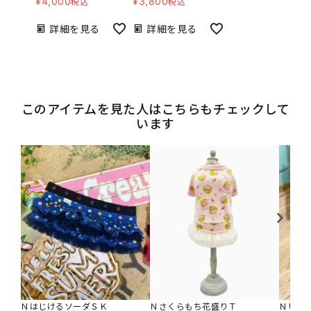
¥
4,000
¥
3,800
税込
税込
詳細を見る
詳細を見る
このアイテムを見た人はこちらもチェックして
います
ＮはじけるソーダＳＫ
Ｎさくらもち花盛りＴ
ＮＵＶ