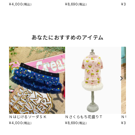
¥
4,000
¥
8,690
¥
3,916
(税込)
(税込)
あなたにおすすめのアイテム
ＮはじけるソーダＳＫ
Ｎさくらもち花盛りＴ
ＮＵＶ
¥
4,000
¥
8,690
¥
3,916
(税込)
(税込)