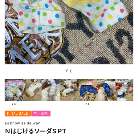
ＹＥ
ＹＥ
ＢＬ
FINAL SALE
均一価格
as know as de wan
ＮはじけるソーダＳＰＴ