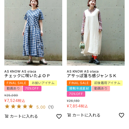
AS KNOW AS olaca
AS KNOW AS olaca
チェックに咲いたよＯＰ
アサっぽ落ち感ジャンＳＫ
FINAL SALE
お揃いアイテム
FINAL SALE
前後着用アイテム
動画あり
70%OFF
接触冷感素材
動画あり
70%OFF
¥
25,080
¥
7,524
税込
¥
26,180
¥
7,854
税込
5.00
（
1
）
カートに入れる
カートに入れる