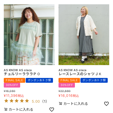
AS KNOW AS olaca
AS KNOW AS olaca
チュルリーラララＰＯ
レースレースのシャツＪＫ
FINAL SALE
ボンボンおトク祭
FINAL SALE
ボンボンおトク祭
30%OFF
30%OFF
¥
16,280
¥
22,880
¥
11,396
¥
16,016
税込
税込
5.00
（
1
）
カートに入れる
カートに入れる