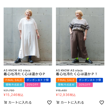
AS KNOW AS olaca
AS KNOW AS olaca
着心地冷たく心は温かＯＰ
着心地冷たく心は温かＰＴ
FINAL SALE
ボンボンおトク祭
FINAL SALE
ボンボンおトク祭
接触冷感素材
30%OFF
接触冷感素材
30%OFF
¥
21,780
¥
18,480
¥
15,246
¥
12,936
税込
税込
カートに入れる
カートに入れる