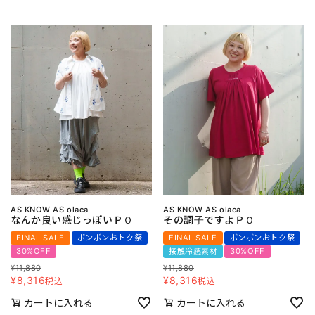
AS KNOW AS olaca
AS KNOW AS olaca
なんか良い感じっぽいＰＯ
その調子ですよＰＯ
FINAL SALE
ボンボンおトク祭
FINAL SALE
ボンボンおトク祭
30%OFF
接触冷感素材
30%OFF
¥
11,880
¥
11,880
¥
8,316
¥
8,316
税込
税込
カートに入れる
カートに入れる