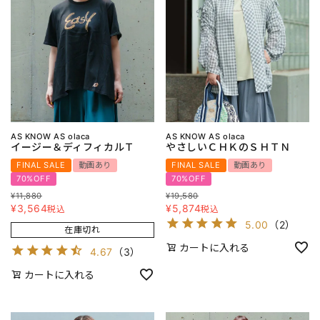
AS KNOW AS olaca
AS KNOW AS olaca
イージー＆ディフィカルＴ
やさしいＣＨＫのＳＨＴＮ
FINAL SALE
動画あり
FINAL SALE
動画あり
70%OFF
70%OFF
¥
11,880
¥
19,580
¥
3,564
¥
5,874
税込
税込
5.00
（
2
）
在庫切れ
カートに入れる
4.67
（
3
）
カートに入れる