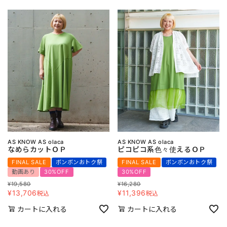
AS KNOW AS olaca
AS KNOW AS olaca
なめらカットＯＰ
ピコピコ系色々使えるＯＰ
FINAL SALE
ボンボンおトク祭
FINAL SALE
ボンボンおトク祭
動画あり
30%OFF
30%OFF
¥
19,580
¥
16,280
¥
13,706
¥
11,396
税込
税込
カートに入れる
カートに入れる