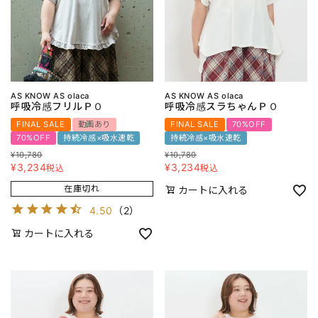
AS KNOW AS olaca
AS KNOW AS olaca
呼吸冷感フリルＰＯ
呼吸冷感スラちゃんＰＯ
FINAL SALE
動画あり
FINAL SALE
70%OFF
70%OFF
持続冷感×吸水速乾
持続冷感×吸水速乾
¥
10,780
¥
10,780
¥
3,234
¥
3,234
税込
税込
在庫切れ
カートに入れる
4.50
（
2
）
カートに入れる