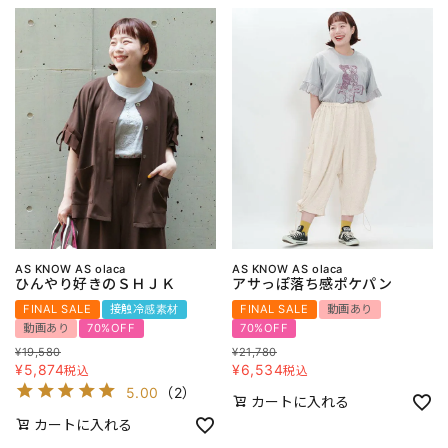
AS KNOW AS olaca
AS KNOW AS olaca
ひんやり好きのＳＨＪＫ
アサっぽ落ち感ポケパン
FINAL SALE
接触冷感素材
FINAL SALE
動画あり
動画あり
70%OFF
70%OFF
¥
19,580
¥
21,780
¥
5,874
¥
6,534
税込
税込
5.00
（
2
）
カートに入れる
カートに入れる