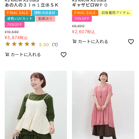
AS KNOW AS olaca
AS KNOW AS olaca
あの人の３ｉｎ１立体ＳＫ
ギャザピロＷＰＯ
FINAL SALE
接触冷感素材
FINAL SALE
前後着用アイテム
速乾×UVカット
動画あり
70%OFF
70%OFF
¥
8,690
¥
2,607
税込
¥
19,580
¥
5,874
税込
カートに入れる
5.00
（
1
）
カートに入れる