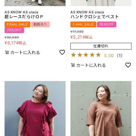
AS KNOW AS olaca
AS KNOW AS olaca
超レースだらけＯＰ
ハンドクロシェでベスト
FINAL SALE
動画あり
FINAL SALE
70%OFF
70%OFF
¥
17,380
¥
5,214
税込
¥
30,580
¥
9,174
税込
在庫切れ
カートに入れる
5.00
（
1
）
カートに入れる