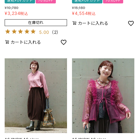
速乾×UVカット
70%OFF
速乾×UVカット
70%OFF
¥
10,780
¥
15,180
¥
3,234
¥
4,554
税込
税込
在庫切れ
カートに入れる
5.00
（
2
）
カートに入れる