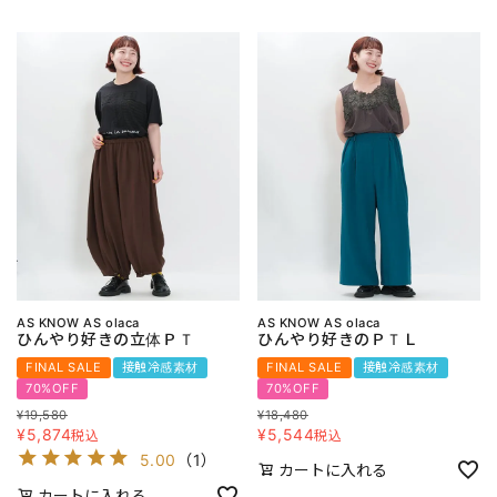
AS KNOW AS olaca
AS KNOW AS olaca
ひんやり好きの立体ＰＴ
ひんやり好きのＰＴＬ
FINAL SALE
接触冷感素材
FINAL SALE
接触冷感素材
70%OFF
70%OFF
¥
19,580
¥
18,480
¥
5,874
¥
5,544
税込
税込
5.00
（
1
）
カートに入れる
カートに入れる