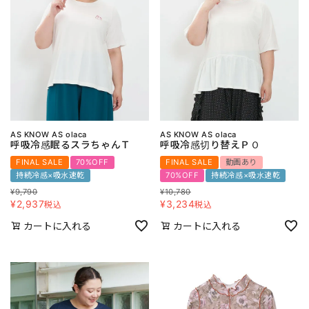
AS KNOW AS olaca
AS KNOW AS olaca
呼吸冷感眠るスラちゃんＴ
呼吸冷感切り替えＰＯ
FINAL SALE
70%OFF
FINAL SALE
動画あり
持続冷感×吸水速乾
70%OFF
持続冷感×吸水速乾
¥
9,790
¥
10,780
¥
2,937
¥
3,234
税込
税込
カートに入れる
カートに入れる