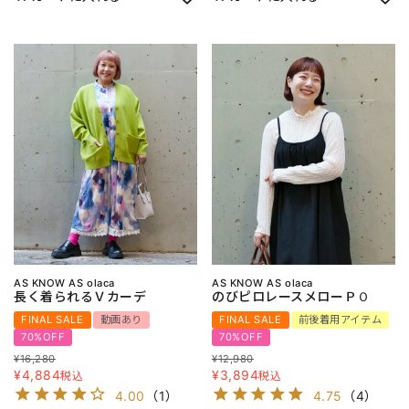
AS KNOW AS olaca
AS KNOW AS olaca
長く着られるＶカーデ
のびピロレースメローＰＯ
FINAL SALE
動画あり
FINAL SALE
前後着用アイテム
70%OFF
70%OFF
¥
16,280
¥
12,980
¥
4,884
¥
3,894
税込
税込
4.00
（
1
）
4.75
（
4
）