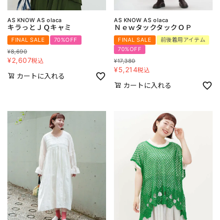
AS KNOW AS olaca
AS KNOW AS olaca
キラっとＪＱキャミ
ＮｅｗタックタックＯＰ
FINAL SALE
70%OFF
FINAL SALE
前後着用アイテム
70%OFF
¥
8,690
¥
2,607
税込
¥
17,380
¥
5,214
税込
カートに入れる
カートに入れる