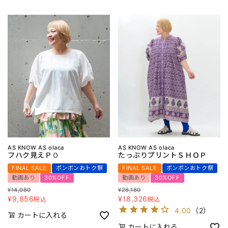
AS KNOW AS olaca
AS KNOW AS olaca
フハク見えＰＯ
たっぷりプリントＳＨＯＰ
FINAL SALE
ボンボンおトク祭
FINAL SALE
ボンボンおトク祭
動画あり
30%OFF
動画あり
30%OFF
¥
14,080
¥
26,180
¥
9,856
¥
18,326
税込
税込
4.00
（
2
）
カートに入れる
カートに入れる