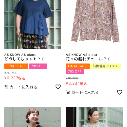
AS KNOW AS olaca
AS KNOW AS olaca
どうしてもｓｅｔＰＯ
花々の戯れチュールＰＯ
FINAL SALE
70%OFF
FINAL SALE
前後着用アイテム
70%OFF
¥
20,790
¥
6,237
税込
¥
10,780
¥
3,234
税込
カートに入れる
カートに入れる