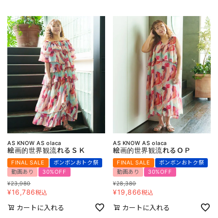
AS KNOW AS olaca
AS KNOW AS olaca
絵画的世界観流れるＳＫ
絵画的世界観流れるＯＰ
FINAL SALE
ボンボンおトク祭
FINAL SALE
ボンボンおトク祭
動画あり
30%OFF
動画あり
30%OFF
¥
23,980
¥
28,380
¥
16,786
¥
19,866
税込
税込
カートに入れる
カートに入れる