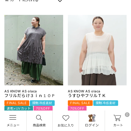
AS KNOW AS olaca
AS KNOW AS olaca
フリルだらけ３ｉｎ１ＯＰ
うすひやフリルＴＫ
FINAL SALE
接触冷感素材
FINAL SALE
接触冷感素材
速乾×UVカット
70%OFF
70%OFF
0
¥
22,880
¥
10,780
¥
6,864
¥
3,234
税込
税込
4.00
（
2
）
カートに入れる