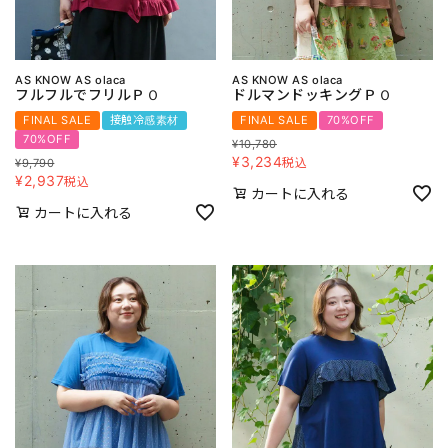
AS KNOW AS olaca
AS KNOW AS olaca
フルフルでフリルＰＯ
ドルマンドッキングＰＯ
FINAL SALE
接触冷感素材
FINAL SALE
70%OFF
70%OFF
¥
10,780
¥
3,234
税込
¥
9,790
¥
2,937
税込
カートに入れる
カートに入れる