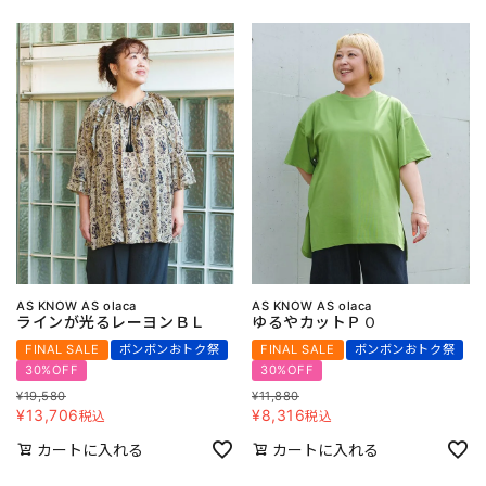
AS KNOW AS olaca
AS KNOW AS olaca
ラインが光るレーヨンＢＬ
ゆるやカットＰＯ
FINAL SALE
ボンボンおトク祭
FINAL SALE
ボンボンおトク祭
30%OFF
30%OFF
¥
19,580
¥
11,880
¥
13,706
¥
8,316
税込
税込
カートに入れる
カートに入れる