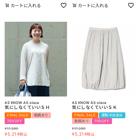
カートに入れる
カートに入れる
AS KNOW AS olaca
AS KNOW AS olaca
気にしなくていいＳＨ
気にしなくていいＳＫ
FINAL SALE
動画あり
FINAL SALE
接触冷感素材
70%OFF
動画あり
70%OFF
¥
17,380
¥
17,380
¥
5,214
¥
5,214
税込
税込