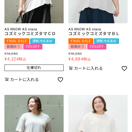
AS KNOW AS olaca
AS KNOW AS olaca
コズミックコミズタマＣＤ
コズミックコミズタマＢＬ
FINAL SALE
接触冷感素材
FINAL SALE
接触冷感素材
動画あり
70%OFF
動画あり
70%OFF
¥
14,080
¥
16,280
¥
4,224
¥
4,884
税込
税込
在庫切れ
カートに入れる
カートに入れる