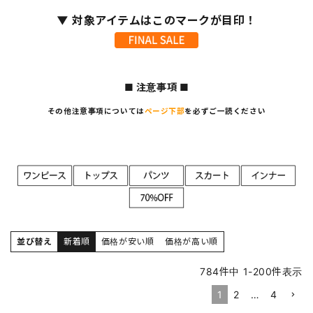
▼ 対象アイテムはこのマークが目印！
■ 注意事項 ■
その他注意事項については
ページ下部
を必ずご一読ください
並び替え
新着順
価格が安い順
価格が高い順
784
件中
1
-
200
件表示
1
2
…
4