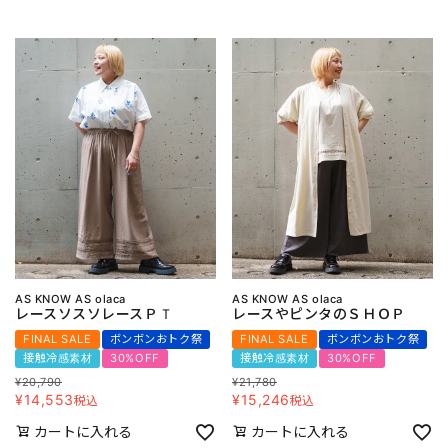
AS KNOW AS olaca
AS KNOW AS olaca
レースソスソレースＰＴ
レースやピンタのＳＨＯＰ
FINAL SALE
ボンボンおトク祭
FINAL SALE
ボンボンおトク祭
接触冷感素材
30%OFF
接触冷感素材
30%OFF
¥
20,790
¥
21,780
¥
14,553
¥
15,246
税込
税込
カートに入れる
カートに入れる