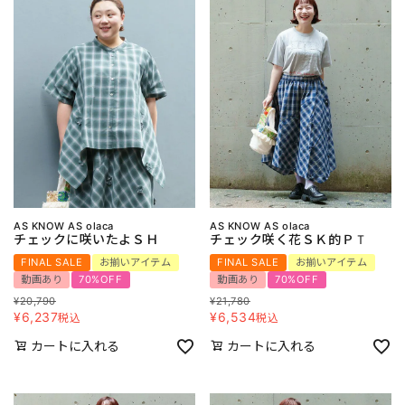
AS KNOW AS olaca
AS KNOW AS olaca
チェックに咲いたよＳＨ
チェック咲く花ＳＫ的ＰＴ
FINAL SALE
お揃いアイテム
FINAL SALE
お揃いアイテム
動画あり
70%OFF
動画あり
70%OFF
¥
20,790
¥
21,780
¥
6,237
¥
6,534
税込
税込
カートに入れる
カートに入れる