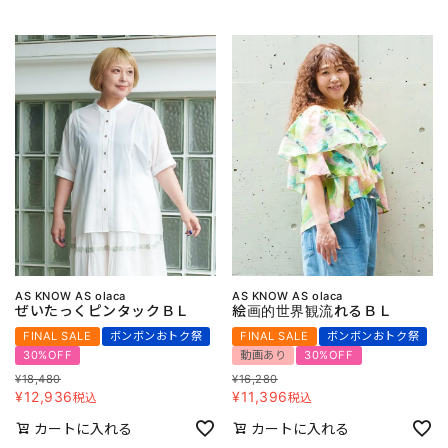
AS KNOW AS olaca
AS KNOW AS olaca
ぜいたっくピンタックＢＬ
絵画的世界観流れるＢＬ
FINAL SALE
ボンボンおトク祭
FINAL SALE
ボンボンおトク祭
30%OFF
動画あり
30%OFF
¥
18,480
¥
16,280
¥
12,936
¥
11,396
税込
税込
カートに入れる
カートに入れる