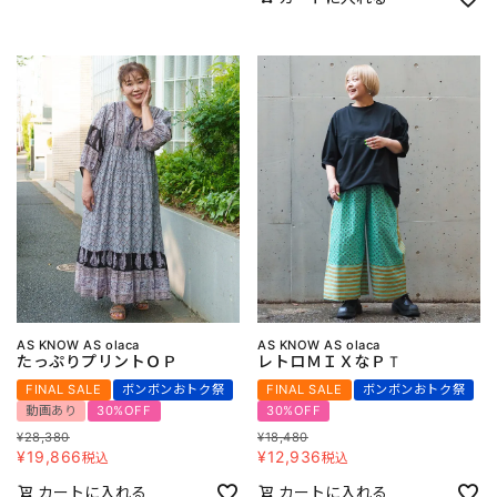
AS KNOW AS olaca
AS KNOW AS olaca
たっぷりプリントＯＰ
レトロＭＩＸなＰＴ
FINAL SALE
ボンボンおトク祭
FINAL SALE
ボンボンおトク祭
動画あり
30%OFF
30%OFF
¥
28,380
¥
18,480
¥
19,866
¥
12,936
税込
税込
カートに入れる
カートに入れる