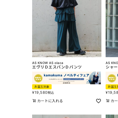
AS KNOW AS olaca
AS KNO
エヴリＤエスパンＤパンツ
シャー
お盆玉対象
お盆玉
¥
19,580
¥
19,5
税込
カートに入れる
カー