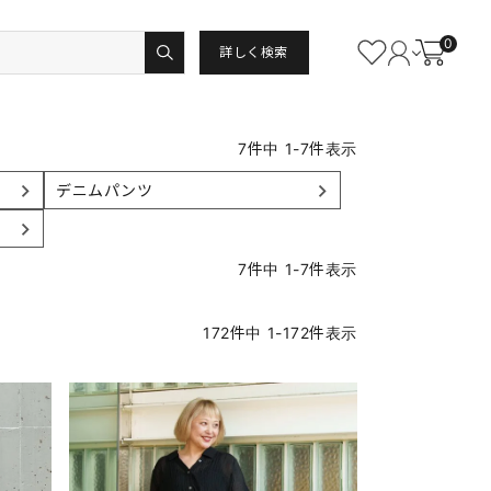
0
詳しく検索
7
件中
1
-
7
件表示
デニムパンツ
7
件中
1
-
7
件表示
172
件中
1
-
172
件表示