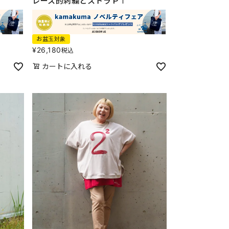
レース的刺繍とストラＰＴ
お盆玉対象
¥
26,180
税込
カートに入れる