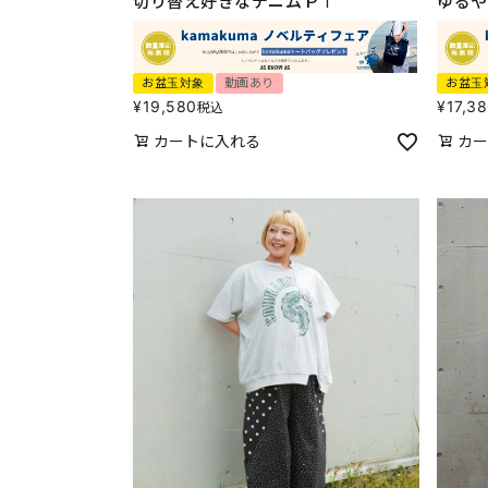
切り替え好きなデニムＰＴ
ゆるや
お盆玉対象
動画あり
お盆玉
¥
19,580
¥
17,3
税込
カートに入れる
カー