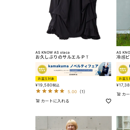
AS KNOW AS olaca
AS KNO
お久しぶりのサルエルＰＴ
冷感ビ
お盆玉対象
お盆玉
¥
19,580
¥
17,3
税込
5.00
（
1
）
カー
カートに入れる