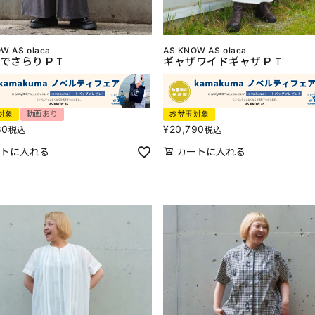
W AS olaca
AS KNOW AS olaca
でさらりＰＴ
ギャザワイドギャザＰＴ
対象
動画あり
お盆玉対象
80
¥
20,790
税込
税込
トに入れる
カートに入れる