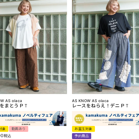
W AS olaca
AS KNOW AS olaca
をまとうＰＴ
レースをねらえ！デニＰＴ
対象
動画あり
お盆玉対象
90
税込
予約商品