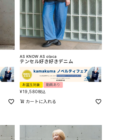
AS KNOW AS olaca
テンセル好き好きデニム
お盆玉対象
動画あり
¥
19,580
税込
カートに入れる