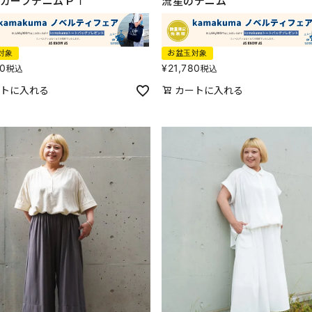
カーブデニムＰＴ
流星のデニム
対象
お盆玉対象
80
¥
21,780
税込
税込
トに入れる
カートに入れる