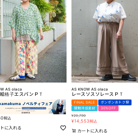
W AS olaca
AS KNOW AS olaca
絵格子エスパンＰＴ
レースソスソレースＰＴ
FINAL SALE
ボンボンおトク祭
接触冷感素材
30%OFF
¥
20,790
80
税込
¥
14,553
税込
トに入れる
カートに入れる