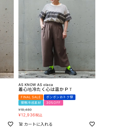
AS KNOW AS olaca
着心地冷たく心は温かＰＴ
FINAL SALE
ボンボンおトク祭
接触冷感素材
30%OFF
¥
18,480
¥
12,936
税込
カートに入れる