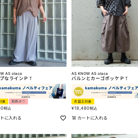
W AS olaca
AS KNOW AS olaca
プなラインＰＴ
バルンとカーゴポッケＰＴ
対象
動画あり
お盆玉対象
80
¥
18,480
税込
税込
トに入れる
カートに入れる