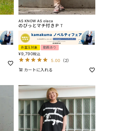
AS KNOW AS olaca
のびっとマチ付きＰＴ
お盆玉対象
動画あり
¥
9,790
税込
5.00
（
2
）
カートに入れる