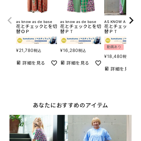
as know as de base
as know as de base
AS KNOW AS olaca
花とチェックとを切
花とチェックとを切
花とチェックとを
替ＯＰ
替ＰＴ
替ＰＴ
動画あり
¥
21,780
¥
16,280
税込
税込
¥
18,480
税込
詳細を見る
詳細を見る
詳細を見る
あなたにおすすめのアイテム