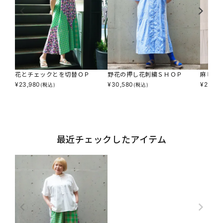
花とチェックとを切替ＯＰ
野花の押し花刺繍ＳＨＯＰ
麻ビッ
¥
23,980
¥
30,580
¥
21,40
(税込)
(税込)
最近チェックしたアイテム