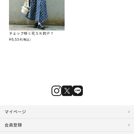
チェック咲く花ＳＫ的ＰＴ
¥
6,534
(税込)
マイページ
会員登録