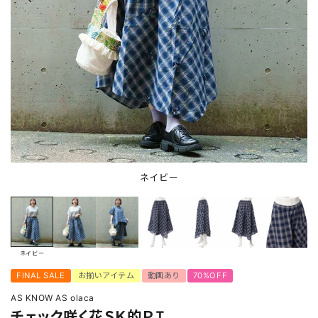
ネイビー
ネイビー
FINAL SALE
お揃いアイテム
動画あり
70%OFF
AS KNOW AS olaca
チェック咲く花ＳＫ的ＰＴ