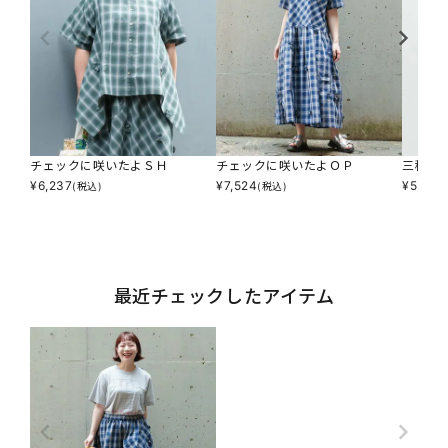
チェックに咲いたよＳＨ
チェックに咲いたよＯＰ
三種の
¥
6,237
¥
7,524
¥
5,544
(税込)
(税込)
最近チェックしたアイテム