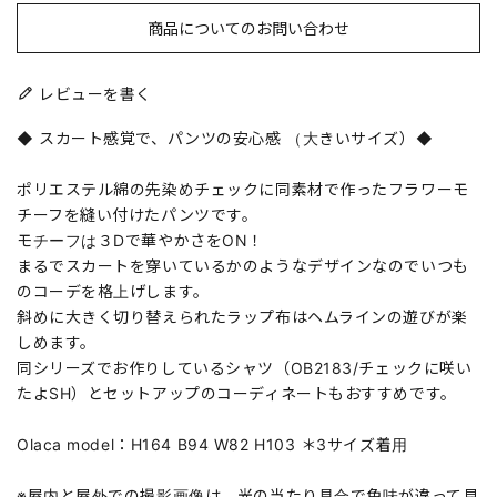
商品についてのお問い合わせ
レビューを書く
◆ スカート感覚で、パンツの安心感 （大きいサイズ）◆
ポリエステル綿の先染めチェックに同素材で作ったフラワーモ
チーフを縫い付けたパンツです。
モチーフは３Dで華やかさをON！
まるでスカートを穿いているかのようなデザインなのでいつも
のコーデを格上げします。
斜めに大きく切り替えられたラップ布はヘムラインの遊びが楽
しめます。
同シリーズでお作りしているシャツ（OB2183/チェックに咲い
たよSH）とセットアップのコーディネートもおすすめです。
Olaca model：H164 B94 W82 H103 ＊3サイズ着用
※屋内と屋外での撮影画像は、光の当たり具合で色味が違って見