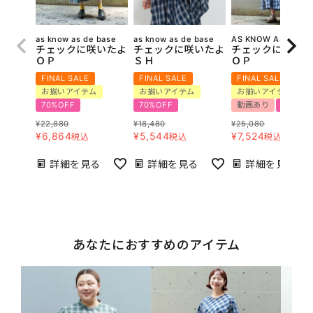
as know as de base
as know as de base
AS KNOW AS olaca
チェックに咲いたよ
チェックに咲いたよ
チェックに咲いた
ＯＰ
ＳＨ
ＯＰ
FINAL SALE
FINAL SALE
FINAL SALE
お揃いアイテム
お揃いアイテム
お揃いアイテム
70%OFF
70%OFF
動画あり
70%OF
¥
22,880
¥
18,480
¥
25,080
¥
6,864
¥
5,544
¥
7,524
税込
税込
税込
詳細を見る
詳細を見る
詳細を見る
あなたにおすすめのアイテム