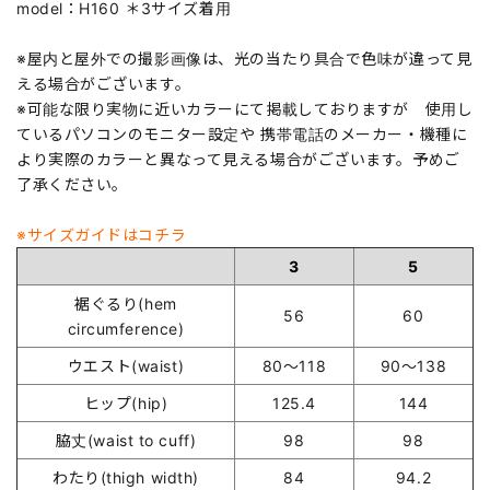
model：H160 ＊3サイズ着用
※屋内と屋外での撮影画像は、光の当たり具合で色味が違って見
える場合がございます。
※可能な限り実物に近いカラーにて掲載しておりますが 使用し
ているパソコンのモニター設定や 携帯電話のメーカー・機種に
より実際のカラーと異なって見える場合がございます。予めご
了承ください。
※サイズガイドはコチラ
3
5
裾ぐるり(hem
56
60
circumference)
ウエスト(waist)
80～118
90～138
ヒップ(hip)
125.4
144
脇丈(waist to cuff)
98
98
わたり(thigh width)
84
94.2