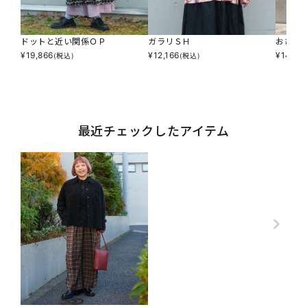
ドットと近い関係ＯＰ
ガラリＳＨ
おひれ
¥
19,866
¥
12,166
¥
14,55
(税込)
(税込)
最近チェックしたアイテム