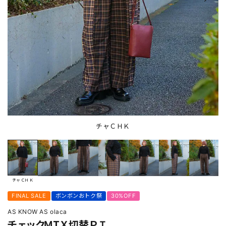
チャＣＨＫ
チャＣＨＫ
FINAL SALE
ボンボンおトク祭
30%OFF
AS KNOW AS olaca
チェックＭＩＸ切替ＰＴ