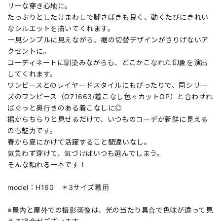
リーな穿き心地に。
たっぷりとしたけまわしで脚さばきも良く、動くたびにきれい
なシルエットを描いてくれます。
一見シンプルに見えながら、裾の切替デザインがさりげないア
クセントに。
コーディネートに馴染みながらも、どこかこなれた印象を演出
してくれます。
ワンピースとのレイヤードスタイルにもぴったりで、同シリー
ズのワンピース（O71663/着こなし色々カットOP）と合わせれ
ばぐっと奥行きのある着こなしに◎
裾からちらりと見せるだけで、いつものコーデが新鮮に見える
のも魅力です。
春から夏にかけて活躍すること間違いなし。
気負わず穿けて、気づけばいつも選んでしまう。
そんな頼れる一本です！
model：H160 ＊3サイズ着用
※屋内と屋外での撮影画像は、光の当たり具合で色味が違って見