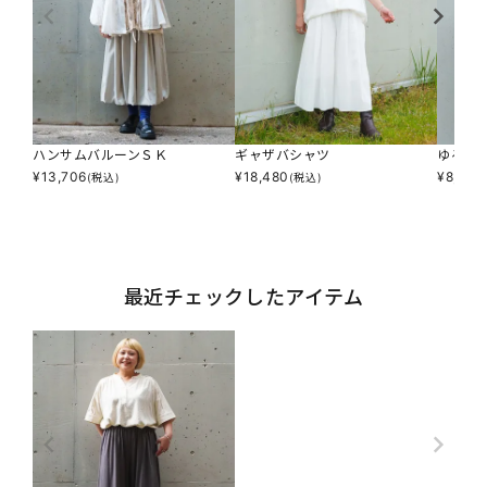
ハンサムバルーンＳＫ
ギャザバシャツ
ゆるや
¥
13,706
¥
18,480
¥
8,316
(税込)
(税込)
最近チェックしたアイテム