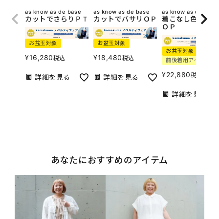
as know as de base
as know as de base
as know as de base
カットでさらりＰＴ
カットでバサリＯＰ
着こなし色々カッ
ＯＰ
お盆玉対象
お盆玉対象
お盆玉対象
¥
16,280
¥
18,480
税込
税込
前後着用アイテム
¥
22,880
税込
詳細を見る
詳細を見る
詳細を見る
あなたにおすすめのアイテム