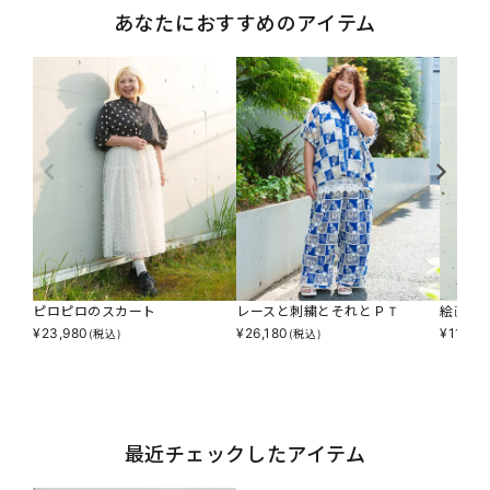
あなたにおすすめのアイテム
ピロピロのスカート
レースと刺繍とそれとＰＴ
絵画的
¥
23,980
¥
26,180
¥
11,39
(税込)
(税込)
最近チェックしたアイテム