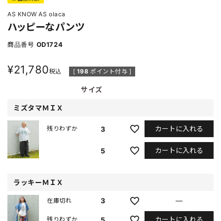
AS KNOW AS olaca
ハッピーなパンツ
商品番号
OD1724
¥
21,780
税込
[
198
ポイント付与 ]
サイズ
ミズタマＭＩＸ
カートに入れる
3
残りわずか
カートに入れる
5
ラッキーＭＩＸ
3
—
在庫切れ
カートに入れる
5
残りわずか