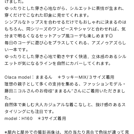
げました。
ゆったりとした穿き心地ながら、シルエットに表情が生まれ、
穿くだけでこなれた印象に見せてくれます。
シンプルなトップスを合わせるだけでもおしゃれに決まるのは
もちろん、同シリーズのワンピースやシャツと合わせれば、気
分まで明るくなるセットアップ風コーデも楽しめます◎
毎日のコーデに遊び心をプラスしてくれる、アズノゥアズらし
い一本です。
ゆったりとした穿き心地で動きやすく快適。立体感のあるシル
エットが気になるラインを自然にカバーしてくれます。
Olaca model：ままるん ＊ラッキーMIX/３サイズ着用
理想の親子として多くの支持を集める、ファッションモデル・
藤田ニコルさんのお母様“ままるん”さんにご着用いただきまし
た。
自然体で楽しむ大人カジュアルな着こなしと、抜け感のあるス
タイリングにも注目です。
model：H160 ＊3サイズ着用
※屋内と屋外での撮影画像は、光の当たり具合で色味が違って見