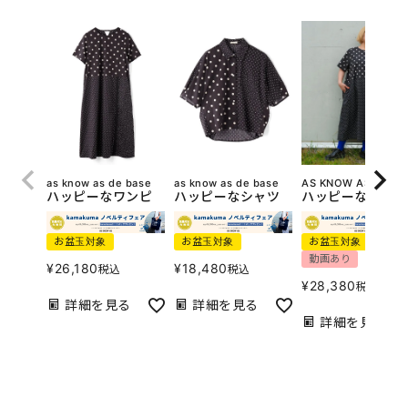
as know as de base
as know as de base
AS KNOW AS olaca
ハッピーなワンピ
ハッピーなシャツ
ハッピーなワンピ
お盆玉対象
お盆玉対象
お盆玉対象
動画あり
¥
26,180
¥
18,480
税込
税込
¥
28,380
税込
詳細を見る
詳細を見る
詳細を見る