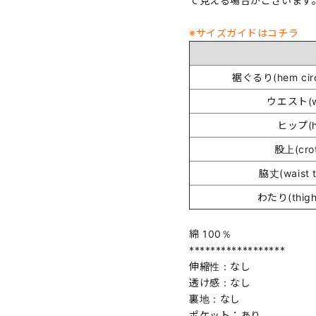
て見える場合がございます
※サイズガイドはコチラ
裾ぐるり(hem circ
ウエスト(wa
ヒップ(h
股上(cro
脇丈(waist t
わたり(thigh
綿 100％
******************
伸縮性：なし
透け感：なし
裏地：なし
ポケット：あり