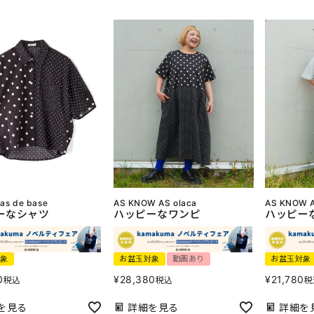
 as de base
AS KNOW AS olaca
AS KNOW A
ーなシャツ
ハッピーなワンピ
ハッピー
対象
お盆玉対象
動画あり
お盆玉対象
0
¥
28,380
¥
21,780
税込
税込
税
を見る
詳細を見る
詳細を