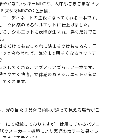
やかな“ラッキーMIX”と、大中小さまざまなドッ
ミズタマMIX”の2色展開。
、コーディネートの主役になってくれる一本です。
し、立体感のあるシルエットに仕上げました。
がら、シルエットに表情が生まれ、穿くだけでこ
す。
せるだけでもおしゃれに決まるのはもちろん、同
ャツと合わせれば、気分まで明るくなるセットア
◎
ラスしてくれる、アズノゥアズらしい一本です。
動きやすく快適。立体感のあるシルエットが気に
してくれます。
は、光の当たり具合で色味が違って見える場合がご
ラーにて掲載しておりますが 使用しているパソコ
電話のメーカー・機種により実際のカラーと異なっ