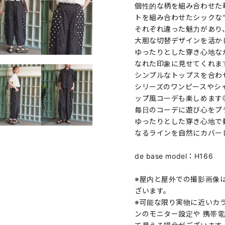
個性的な柄を組み合わせた華
トを組み合わせたシックな“
それぞれ違った魅力があり
大胆な切替デザインを活か
ゆったりとした穿き心地な
なれた印象に見せてくれま
シンプルなトップスを合わ
シリーズのワンピースやシ
ップ風コーデも楽しめます
毎日のコーデに遊び心をプ
ゆったりとした穿き心地で
なるラインを自然にカバー
de base model：H166
※屋内と屋外での撮影画像
ざいます。
※可能な限り実物に近いカ
ンのモニター設定や 携帯