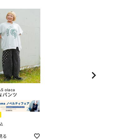
S olaca
なパンツ
込
見る