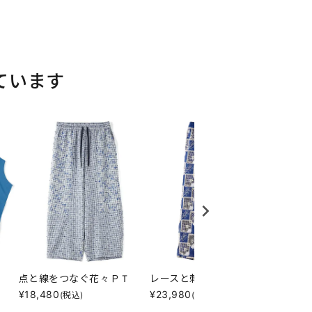
ています
点と線をつなぐ花々ＰＴ
レースと刺繍とそれとＰＴ
花とチ
¥
18,480
¥
23,980
¥
21,7
(税込)
(税込)