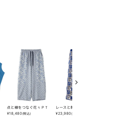
点と線をつなぐ花々ＰＴ
レースと刺繍とそれとＰＴ
花とチ
¥
18,480
¥
23,980
¥
21,7
(税込)
(税込)