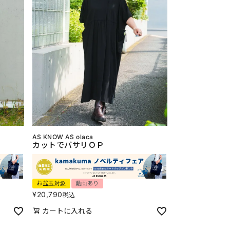
AS KNOW AS olaca
カットでバサリＯＰ
お盆玉対象
動画あり
¥
20,790
税込
カートに入れる