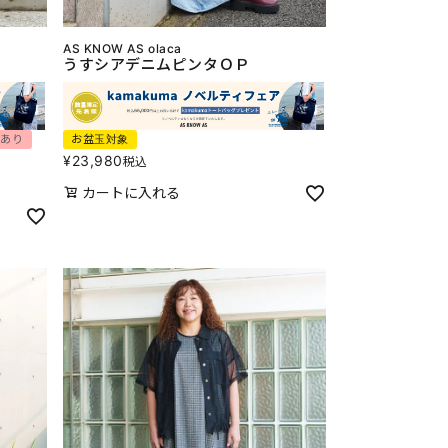
AS KNOW AS olaca
うすシアデニムピンタＯＰ
画あり
お盆玉対象
¥
23,980
税込
カートに入れる