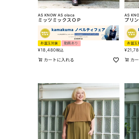
AS KNOW AS olaca
AS KNO
ミッツミックスＯＰ
プリン
お盆玉対象
動画あり
お盆玉
¥
18,480
¥
21,7
税込
カートに入れる
カー