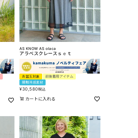
AS KNOW AS olaca
アラベスクレースｓｅｔ
り
お盆玉対象
前後着用アイテム
接触冷感素材
¥
30,580
税込
カートに入れる