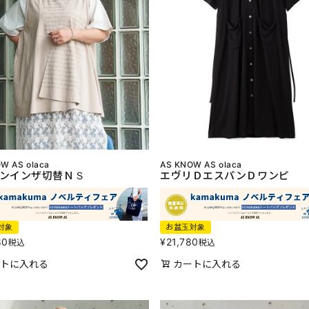
W AS olaca
AS KNOW AS olaca
ンインザ切替ＮＳ
エヴリＤエスパンＤワンピ
対象
お盆玉対象
80
¥
21,780
税込
税込
トに入れる
カートに入れる