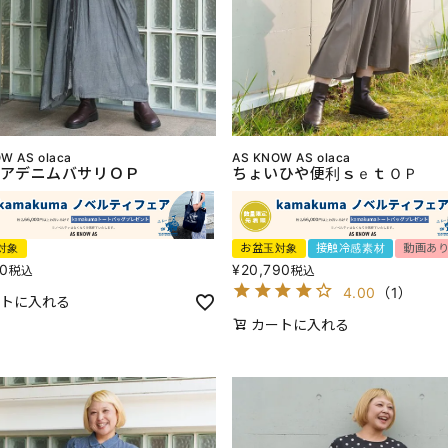
W AS olaca
AS KNOW AS olaca
アデニムバサリＯＰ
ちょいひや便利ｓｅｔＯＰ
対象
お盆玉対象
接触冷感素材
動画あ
80
¥
20,790
税込
税込
4.00
（
1
）
トに入れる
カートに入れる