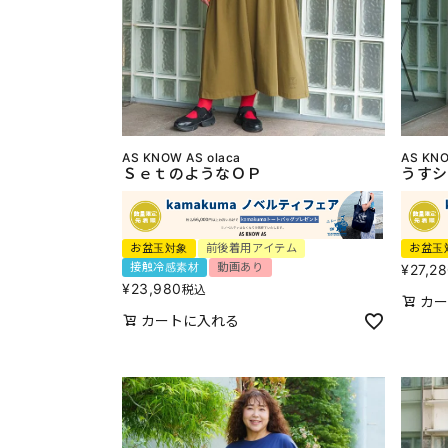
AS KNOW AS olaca
AS KNO
ＳｅｔのようなＯＰ
うすシ
お盆玉対象
前後着用アイテム
お盆玉
接触冷感素材
動画あり
¥
27,2
¥
23,980
税込
カー
カートに入れる