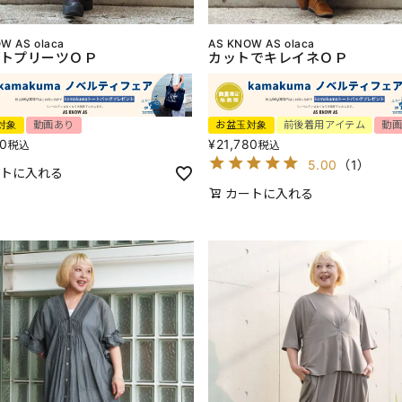
W AS olaca
AS KNOW AS olaca
トプリーツＯＰ
カットでキレイネＯＰ
対象
動画あり
お盆玉対象
前後着用アイテム
動
80
¥
21,780
税込
税込
5.00
（
1
）
トに入れる
カートに入れる