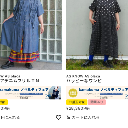
W AS olaca
AS KNOW AS olaca
アデニムフリルＴＮ
ハッピーなワンピ
対象
お盆玉対象
動画あり
90
¥
28,380
税込
税込
トに入れる
カートに入れる