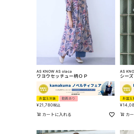
AS KNOW AS olaca
AS KNO
ワヨウセッチュー柄ＯＰ
シーズ
お盆玉対象
動画あり
お盆玉
¥
21,780
¥
14,0
税込
カートに入れる
カー