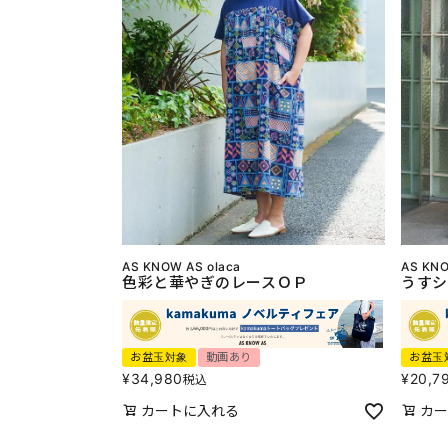
AS KNOW AS olaca
AS KNO
色彩と華やぎのレースＯＰ
うすシ
お盆玉対象
動画あり
お盆玉
¥
34,980
¥
20,7
税込
カートに入れる
カー