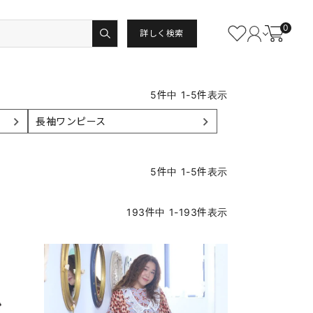
0
詳しく検索
5
件中
1
-
5
件表示
長袖ワンピース
5
件中
1
-
5
件表示
193
件中
1
-
193
件表示