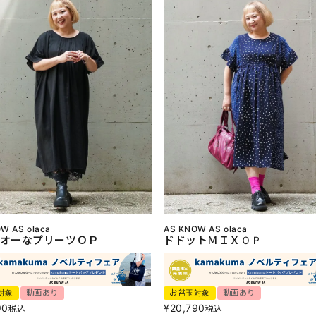
W AS olaca
AS KNOW AS olaca
オーなプリーツＯＰ
ドドットＭＩＸＯＰ
対象
動画あり
お盆玉対象
動画あり
90
¥
20,790
税込
税込