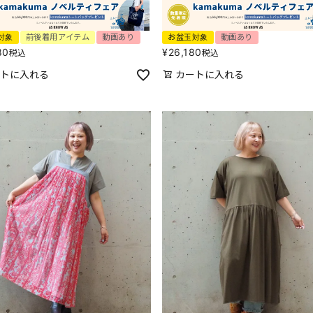
対象
前後着用アイテム
動画あり
お盆玉対象
動画あり
80
¥
26,180
税込
税込
トに入れる
カートに入れる