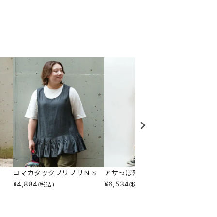
コマカタックプリプリＮＳ
アサっぽ落ち感ポケパン
エアリ
¥
4,884
¥
6,534
¥
10,3
(税込)
(税込)