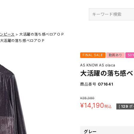
検索
ンピース
大活躍の落ち感ベロアＯＰ
大活躍の落ち感ベロアＯＰ
FINAL SALE
動画あり
50
AS KNOW AS olaca
大活躍の落ち感ベ
商品番号
O71641
¥
28,380
¥
14,190
税込
[
129
ポ
グレー