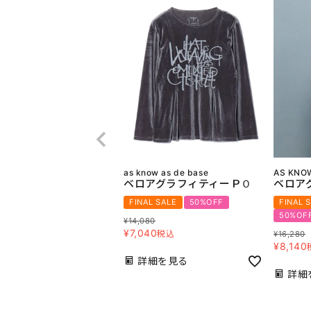
as know as de base
AS KNOW
ベロアグラフィティーＰＯ
ベロア
FINAL SALE
50%OFF
FINAL 
50%OF
¥
14,080
¥
7,040
税込
¥
16,280
¥
8,140
詳細を見る
詳細