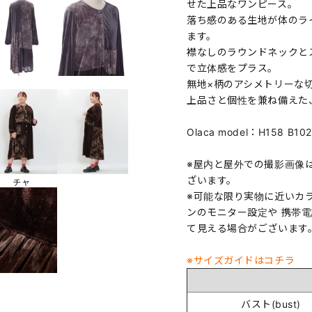
せた上品なワンピース。
落ち感のある生地が体のラ
ます。
襟なしのラウンドネックと
で立体感をプラス。
無地×柄のアシメトリーな
上品さと個性を兼ね備えた
Olaca model：H158 B
※屋内と屋外での撮影画像
ざいます。
チャ
※可能な限り実物に近いカ
ンのモニター設定や 携帯
て見える場合がございます
※サイズガイドはコチラ
バスト(bust)