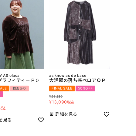
 AS olaca
as know as de base
グラフィティーＰＯ
大活躍の落ち感ベロアＯＰ
SALE
動画あり
FINAL SALE
50%OFF
F
¥
26,180
¥
13,090
税込
税込
詳細を見る
を見る