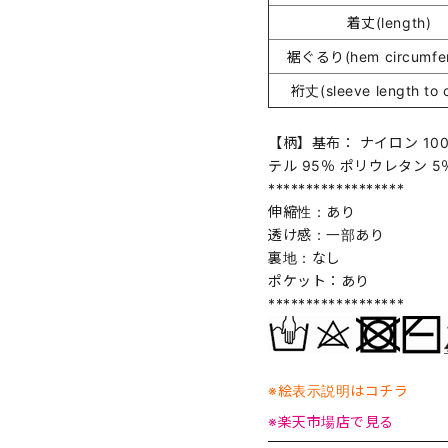
着丈(length)
裾ぐるり(hem circumfer
裄丈(sleeve length to c
【柄】基布： ナイロン 10
テル 95％ ポリウレタン 5
******************
伸縮性：あり
透け感：一部あり
裏地：なし
ポケット：あり
******************
※絵表示説明はコチラ
※楽天市場店で見る