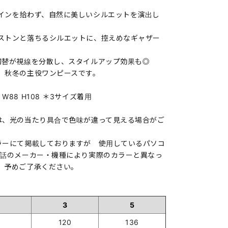
インを拾わず、自然に美しいシルエットを演出し
ストンと落ちるシルエットに、控えめなギャザー
切替が視線を分散し、スタイルアップ効果も◎
、秋冬の主役ワンピースです。
102 W88 H108 ＊3サイズ着用
は、光の当たり具合で色味が違って見える場合がご
ラーにて掲載しておりますが 使用しているパソコ
電話のメーカー・機種により実際のカラーと異なっ
。予めご了承ください。
3
5
120
136