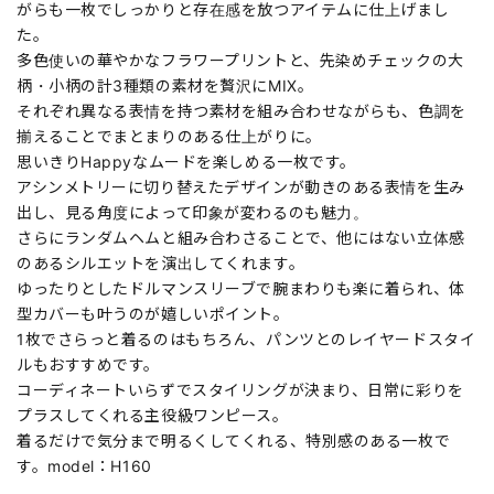
がらも一枚でしっかりと存在感を放つアイテムに仕上げまし
た。
多色使いの華やかなフラワープリントと、先染めチェックの大
柄・小柄の計3種類の素材を贅沢にMIX。
それぞれ異なる表情を持つ素材を組み合わせながらも、色調を
揃えることでまとまりのある仕上がりに。
思いきりHappyなムードを楽しめる一枚です。
アシンメトリーに切り替えたデザインが動きのある表情を生み
出し、見る角度によって印象が変わるのも魅力。
さらにランダムヘムと組み合わさることで、他にはない立体感
のあるシルエットを演出してくれます。
ゆったりとしたドルマンスリーブで腕まわりも楽に着られ、体
型カバーも叶うのが嬉しいポイント。
1枚でさらっと着るのはもちろん、パンツとのレイヤードスタイ
ルもおすすめです。
コーディネートいらずでスタイリングが決まり、日常に彩りを
プラスしてくれる主役級ワンピース。
着るだけで気分まで明るくしてくれる、特別感のある一枚で
す。model：H160