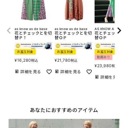
as know as de base
as know as de base
AS KNOW AS olaca
花とチェックとを切
花とチェックとを切
花とチェックとを
替ＰＴ
替ＯＰ
替ＯＰ
お盆玉対象
お盆玉対象
お盆玉対象
動画あり
¥
16,280
¥
21,780
税込
税込
¥
23,980
税込
詳細を見る
詳細を見る
詳細を見る
あなたにおすすめのアイテム