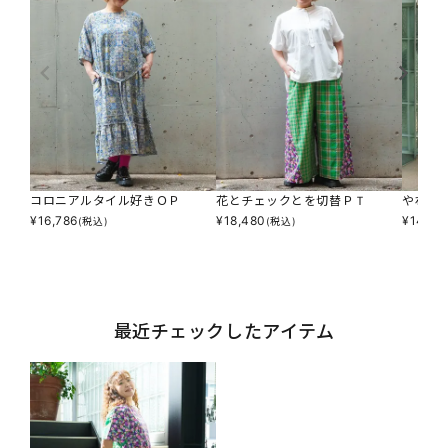
コロニアルタイル好きＯＰ
花とチェックとを切替ＰＴ
やわら
¥
16,786
¥
18,480
¥
14,55
(税込)
(税込)
最近チェックしたアイテム