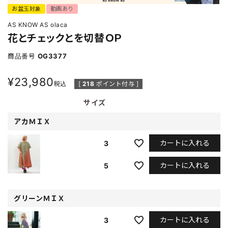
お盆玉対象
動画あり
AS KNOW AS olaca
花とチェックとを切替ＯＰ
商品番号
OG3377
¥
23,980
税込
[
218
ポイント付与 ]
サイズ
アカＭＩＸ
カートに入れる
3
カートに入れる
5
グリーンＭＩＸ
カートに入れる
3