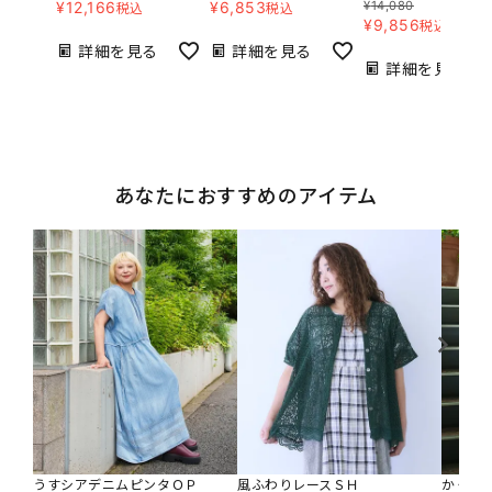
¥
12,166
¥
6,853
¥
14,080
税込
税込
¥
9,856
税込
詳細を見る
詳細を見る
詳細を見る
あなたにおすすめのアイテム
うすシアデニムピンタＯＰ
風ふわりレースＳＨ
かくれ