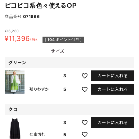
ピコピコ系色々使えるＯＰ
商品番号
O71666
¥
16,280
¥
11,396
税込
[
104
ポイント付与 ]
サイズ
グリーン
カートに入れる
3
カートに入れる
5
残りわずか
クロ
カートに入れる
3
5
—
在庫切れ