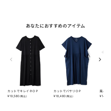
あなたにおすすめのアイテム
カットでキレイネＯＰ
カットでバサリＯＰ
風ふわ
¥
19,580
¥
18,480
¥
14,08
(税込)
(税込)