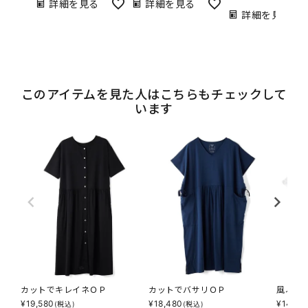
詳細を見る
詳細を見る
詳細を見る
このアイテムを見た人はこちらもチェックして
います
カットでキレイネＯＰ
カットでバサリＯＰ
風ふわ
¥
19,580
¥
18,480
¥
14,08
(税込)
(税込)