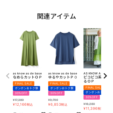
関連アイテム
as know as de base
as know as de base
AS KNOW AS olaca
なめらカットＯＰ
ゆるやカットＰＯ
ピコピコ系色々使
るＯＰ
FINAL SALE
FINAL SALE
FINAL SALE
ボンボンおトク祭
ボンボンおトク祭
ボンボンおトク祭
30%OFF
30%OFF
30%OFF
¥
17,380
¥
9,790
¥
12,166
¥
6,853
¥
16,280
税込
税込
¥
11,396
税込