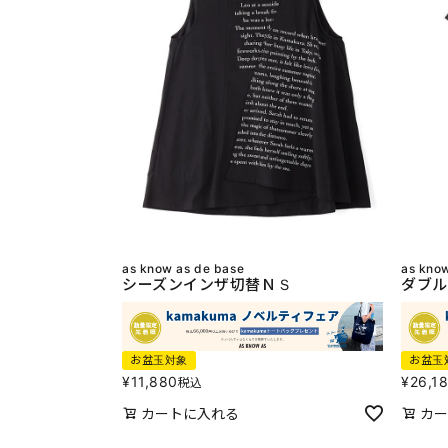
as know as de base
as kno
シーズンインザ切替ＮＳ
ダブル
お盆玉対象
お盆玉
¥
11,880
¥
26,1
税込
カートに入れる
カー