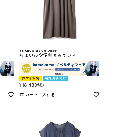
as know as de base
ちょいひや便利ｓｅｔＯＰ
お盆玉対象
接触冷感素材
¥
18,480
税込
カートに入れる