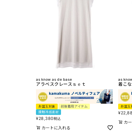
as know as de base
as kno
アラベスクレースｓｅｔ
着こな
お盆玉対象
前後着用アイテム
お盆玉
接触冷感素材
¥
22,8
¥
28,380
税込
カー
カートに入れる