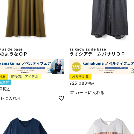
w as de base
as know as de base
のようなＯＰ
うすシアデニムバサリＯＰ
対象
前後着用アイテム
お盆玉対象
感素材
¥
25,080
税込
80
税込
カートに入れる
トに入れる