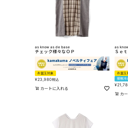
as know as de base
as kno
チェック様々なＯＰ
Ｓｅｔ
お盆玉対象
お盆玉
接触冷
¥
23,980
税込
¥
21,7
カートに入れる
カー