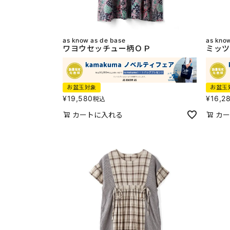
as know as de base
as kno
ワヨウセッチュー柄ＯＰ
ミッツ
お盆玉対象
お盆玉
¥
19,580
¥
16,2
税込
カートに入れる
カー