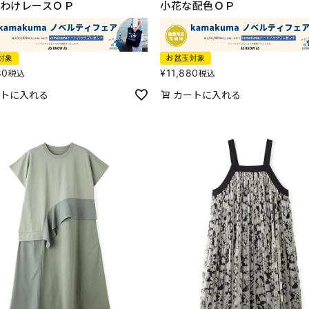
わけレースＯＰ
小花な配色ＯＰ
対象
お盆玉対象
80
¥
11,880
税込
税込
トに入れる
カートに入れる