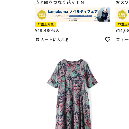
点と線をつなぐ花々ＴＮ
おスソ
お盆玉対象
お盆玉
¥
18,480
¥
14,0
税込
カートに入れる
カー