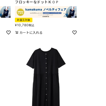
フロッキーなドットＫＯＰ
お盆玉対象
¥
10,780
税込
カートに入れる