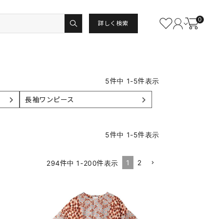
0
詳しく検索
5
件中
1
-
5
件表示
長袖ワンピース
5
件中
1
-
5
件表示
1
2
294
件中
1
-
200
件表示