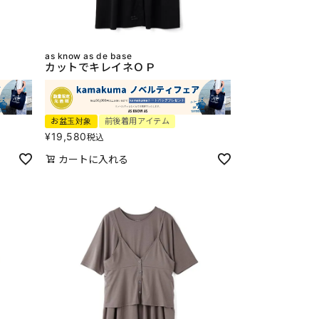
as know as de base
カットでキレイネＯＰ
お盆玉対象
前後着用アイテム
¥
19,580
税込
カートに入れる