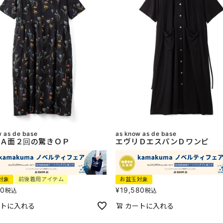
w as de base
as know as de base
Ａ面２回の驚きＯＰ
エヴリＤエスパンＤワンピ
対象
前後着用アイテム
お盆玉対象
80
¥
19,580
税込
税込
トに入れる
カートに入れる