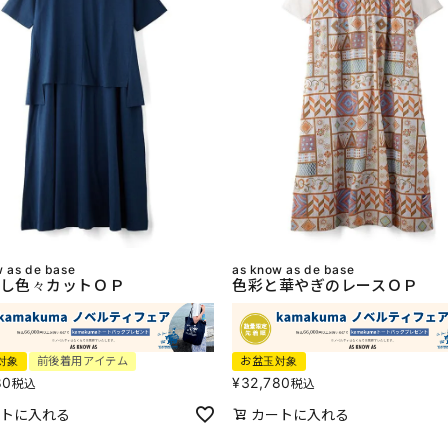
w as de base
as know as de base
し色々カットＯＰ
色彩と華やぎのレースＯＰ
対象
前後着用アイテム
お盆玉対象
80
¥
32,780
税込
税込
トに入れる
カートに入れる