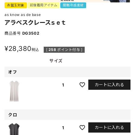
お盆玉対象
前後着用アイテム
接触冷感素材
as know as de base
アラベスクレースｓｅｔ
商品番号
DG3502
¥
28,380
税込
[
258
ポイント付与 ]
サイズ
オフ
カートに入れる
1
クロ
カートに入れる
1