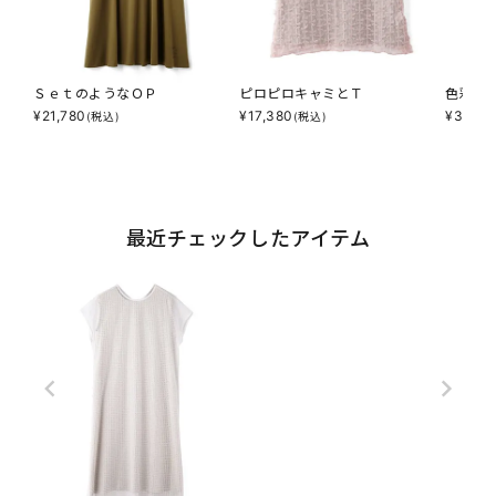
ＳｅｔのようなＯＰ
ピロピロキャミとＴ
色彩と
¥
21,780
¥
17,380
¥
32,78
(税込)
(税込)
最近チェックしたアイテム