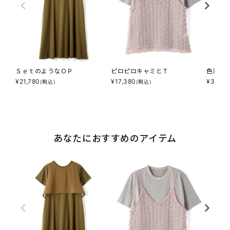
ＳｅｔのようなＯＰ
ピロピロキャミとＴ
色彩と
¥
21,780
¥
17,380
¥
32,78
(税込)
(税込)
あなたにおすすめのアイテム