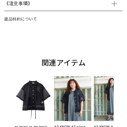
《注意事項》
返品特約について
関連アイテム
as know as de base
AS KNOW AS olaca
AS KNOW AS olaca