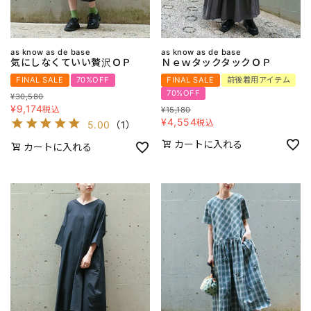
as know as de base
as know as de base
気にしなくていい贅沢ＯＰ
ＮｅｗタックタックＯＰ
FINAL SALE
70%OFF
FINAL SALE
前後着用アイテム
70%OFF
¥
30,580
¥
9,174
税込
¥
15,180
¥
4,554
税込
5.00
（
1
）
カートに入れる
カートに入れる