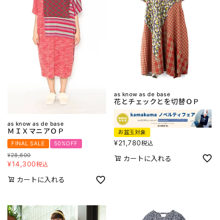
as know as de base
花とチェックとを切替ＯＰ
as know as de base
ＭＩＸマニアＯＰ
お盆玉対象
¥
21,780
税込
FINAL SALE
50%OFF
¥
28,600
カートに入れる
¥
14,300
税込
カートに入れる