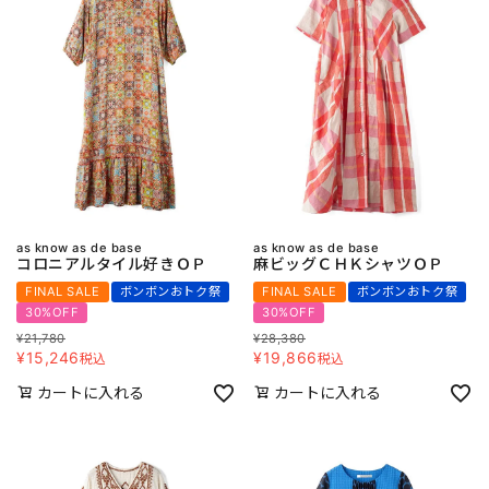
as know as de base
as know as de base
コロニアルタイル好きＯＰ
麻ビッグＣＨＫシャツＯＰ
FINAL SALE
ボンボンおトク祭
FINAL SALE
ボンボンおトク祭
30%OFF
30%OFF
¥
21,780
¥
28,380
¥
15,246
¥
19,866
税込
税込
カートに入れる
カートに入れる