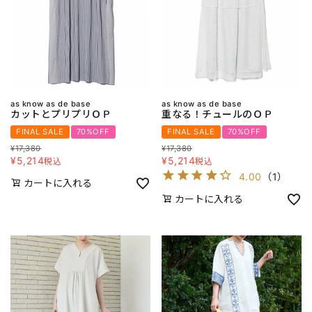
as know as de base
as know as de base
カットとプリプリＯＰ
重なる！チュールのＯＰ
FINAL SALE
70%OFF
FINAL SALE
70%OFF
¥
17,380
¥
17,380
¥
5,214
¥
5,214
税込
税込
4.00
（
1
）
カートに入れる
カートに入れる