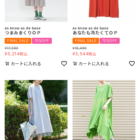
as know as de base
as know as de base
つまみまくりＯＰ
あなたも冷たくてＯＰ
FINAL SALE
70%OFF
FINAL SALE
70%OFF
¥
17,380
¥
18,480
¥
5,214
¥
5,544
税込
税込
カートに入れる
カートに入れる