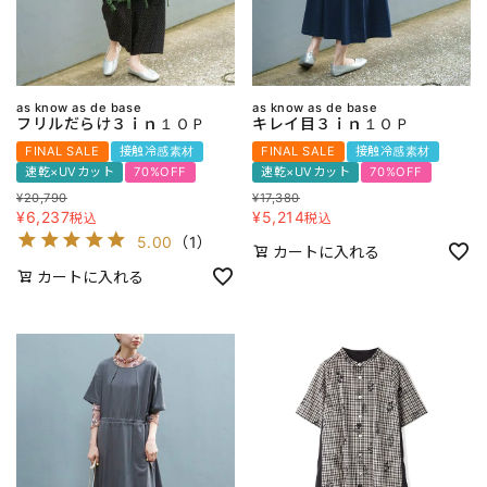
as know as de base
as know as de base
フリルだらけ３ｉｎ１ＯＰ
キレイ目３ｉｎ１ＯＰ
FINAL SALE
接触冷感素材
FINAL SALE
接触冷感素材
速乾×UVカット
70%OFF
速乾×UVカット
70%OFF
¥
20,790
¥
17,380
¥
6,237
¥
5,214
税込
税込
5.00
（
1
）
カートに入れる
カートに入れる