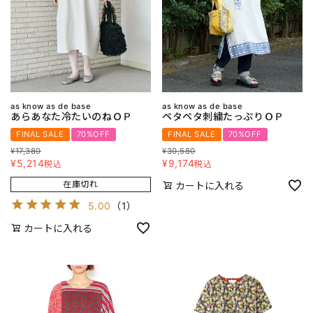
as know as de base
as know as de base
あらあなた冷たいのねＯＰ
ペタペタ刺繍たっぷりＯＰ
FINAL SALE
70%OFF
FINAL SALE
70%OFF
¥
17,380
¥
30,580
¥
5,214
¥
9,174
税込
税込
在庫切れ
カートに入れる
5.00
（
1
）
カートに入れる