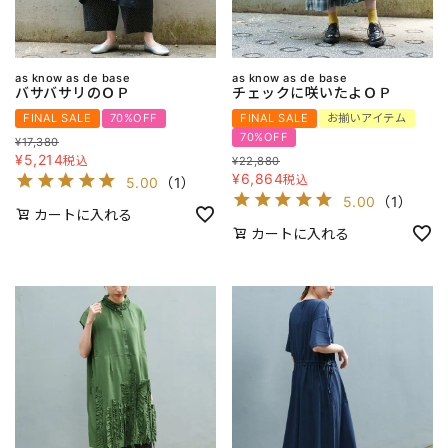
as know as de base
as know as de base
バサバサリのＯＰ
チェックに咲いたよＯＰ
FINAL SALE
70%OFF
FINAL SALE
お揃いアイテム
70%OFF
¥
17,380
¥
5,214
税込
¥
22,880
¥
6,864
税込
5.00
（
1
）
5.00
（
1
）
カートに入れる
カートに入れる