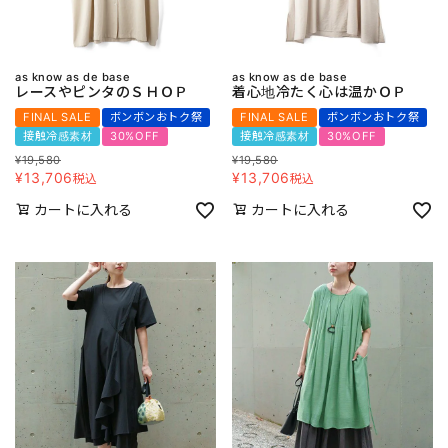
as know as de base
as know as de base
レースやピンタのＳＨＯＰ
着心地冷たく心は温かＯＰ
FINAL SALE
ボンボンおトク祭
FINAL SALE
ボンボンおトク祭
接触冷感素材
30%OFF
接触冷感素材
30%OFF
¥
19,580
¥
19,580
¥
13,706
¥
13,706
税込
税込
カートに入れる
カートに入れる