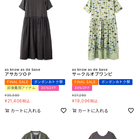
as know as de base
as know as de base
アサカツＯＰ
サークルオブワンピ
FINAL SALE
ボンボンおトク祭
FINAL SALE
ボンボンおトク祭
前後着用アイテム
30%OFF
30%OFF
¥
30,580
¥
27,280
¥
21,406
¥
19,096
税込
税込
カートに入れる
カートに入れる