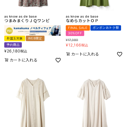
as know as de base
as know as de base
つまみまくりＪＱワンピ
なめらカットＯＰ
FINAL SALE
ボンボンおトク祭
30%OFF
お盆玉対象
WEB限定
¥
17,380
¥
12,166
予約商品
税込
¥
26,180
税込
カートに入れる
カートに入れる