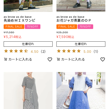
as know as de base
as know as de base
先染めＭＩＸワンピ
お花ジャガ表裏のＯＰ
FINAL SALE
70%OFF
FINAL SALE
70%OFF
¥
17,380
¥
25,300
¥
5,214
¥
7,590
税込
税込
在庫切れ
在庫切れ
4.50
（
2
）
5.00
（
1
）
カートに入れる
カートに入れる