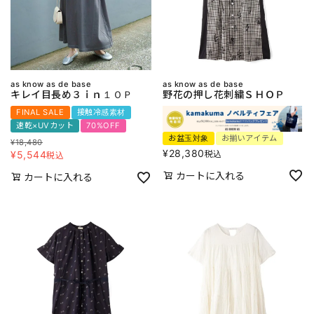
as know as de base
as know as de base
キレイ目長め３ｉｎ１ＯＰ
野花の押し花刺繍ＳＨＯＰ
FINAL SALE
接触冷感素材
速乾×UVカット
70%OFF
お盆玉対象
お揃いアイテム
¥
18,480
¥
28,380
税込
¥
5,544
税込
カートに入れる
カートに入れる