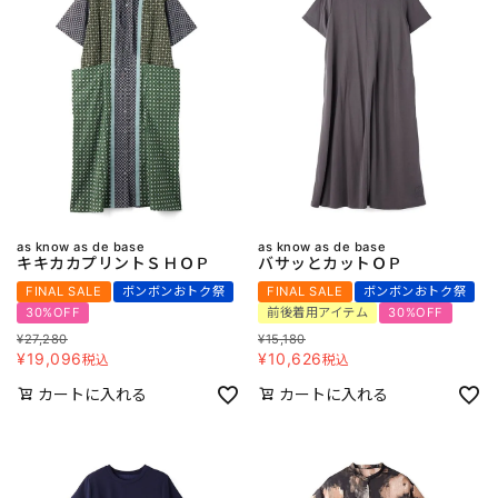
as know as de base
as know as de base
キキカカプリントＳＨＯＰ
バサッとカットＯＰ
FINAL SALE
ボンボンおトク祭
FINAL SALE
ボンボンおトク祭
30%OFF
前後着用アイテム
30%OFF
¥
27,280
¥
15,180
¥
19,096
¥
10,626
税込
税込
カートに入れる
カートに入れる