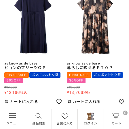
as know as de base
as know as de base
ビョンのプリーツＯＰ
暮らしに映えるＰＴＯＰ
FINAL SALE
ボンボンおトク祭
FINAL SALE
ボンボンおトク祭
30%OFF
30%OFF
¥
17,380
¥
19,580
¥
12,166
¥
13,706
税込
税込
カートに入れる
カートに入れる
0