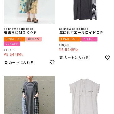
as know as de base
as know as de base
気ままにＭＩＸＯＰ
海にもホエールロイドＯＰ
FINAL SALE
動画あり
FINAL SALE
70%OFF
70%OFF
¥
18,480
¥
5,544
税込
¥
18,480
¥
5,544
税込
カートに入れる
カートに入れる