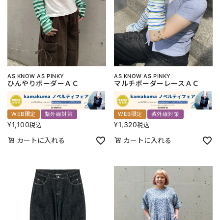
AS KNOW AS PINKY
AS KNOW AS PINKY
ひんやりボーダーＡＣ
マルチボーダーレースＡＣ
WEB限定
紫外線対策
WEB限定
紫外線対策
¥
1,100
¥
1,320
税込
税込
カートに入れる
カートに入れる