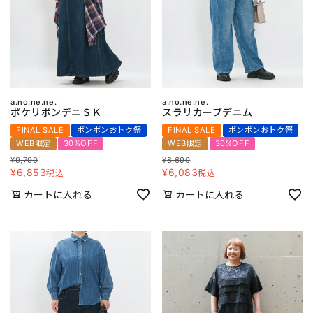
a.no.ne.ne.
a.no.ne.ne.
ポケリボンデニＳＫ
スラリカーブデニム
FINAL SALE
ボンボンおトク祭
FINAL SALE
ボンボンおトク祭
WEB限定
30%OFF
WEB限定
30%OFF
¥
9,790
¥
8,690
¥
6,853
¥
6,083
税込
税込
カートに入れる
カートに入れる