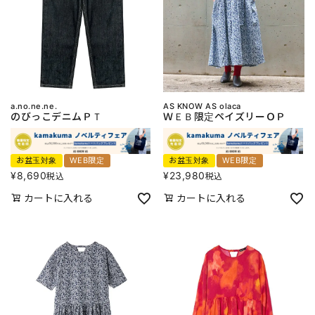
a.no.ne.ne.
AS KNOW AS olaca
のびっこデニムＰＴ
ＷＥＢ限定ペイズリーＯＰ
お盆玉対象
WEB限定
お盆玉対象
WEB限定
¥
8,690
¥
23,980
税込
税込
カートに入れる
カートに入れる