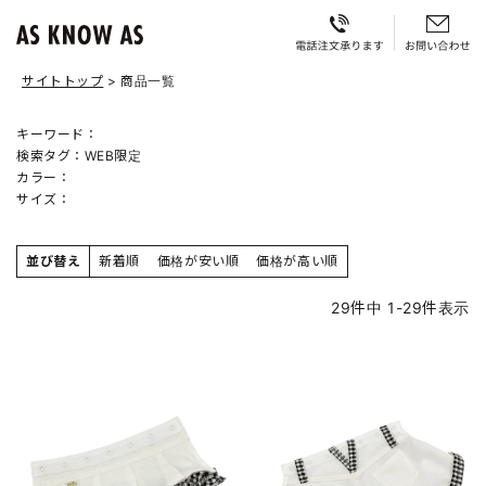
サイトトップ
商品一覧
キーワード：
検索タグ：
WEB限定
カラー：
サイズ：
並び替え
新着順
価格が安い順
価格が高い順
29
件中
1
-
29
件表示