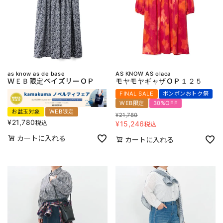
as know as de base
AS KNOW AS olaca
ＷＥＢ限定ペイズリーＯＰ
モヤモヤギャザＯＰ１２５
FINAL SALE
ボンボンおトク祭
WEB限定
30%OFF
お盆玉対象
WEB限定
¥
21,780
¥
21,780
税込
¥
15,246
税込
カートに入れる
カートに入れる