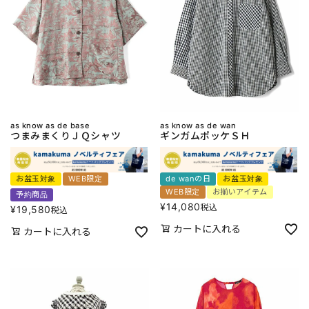
as know as de base
as know as de wan
つまみまくりＪＱシャツ
ギンガムポッケＳＨ
お盆玉対象
WEB限定
de wanの日
お盆玉対象
WEB限定
お揃いアイテム
予約商品
¥
14,080
税込
¥
19,580
税込
カートに入れる
カートに入れる