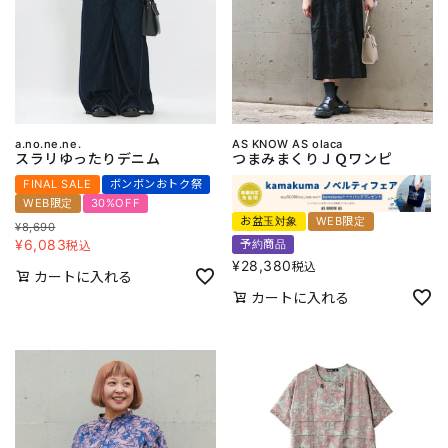
a.no.ne.ne.
AS KNOW AS olaca
スラリゆったりデニム
つまみまくりＪＱワンピ
FINAL SALE
ボンボンおトク祭
WEB限定
30%OFF
お盆玉対象
WEB限定
¥
8,690
¥
6,083
予約商品
税込
¥
28,380
税込
カートに入れる
カートに入れる