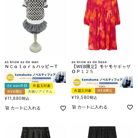
as know as de wan
as know as de base
ＮＣｏｌｏｒｓハッピーＴ
【WEB限定】モヤモヤギャザ
ＯＰ１２５
de wanの日
お盆玉対象
お盆玉対象
WEB限定
WEB限定
お揃いアイテム
¥
19,580
税込
¥
11,880
税込
カートに入れる
カートに入れる