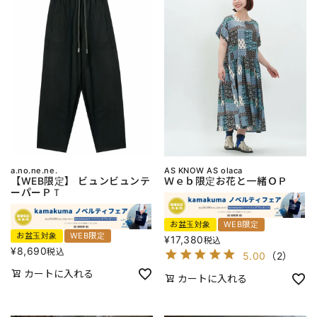
a.no.ne.ne.
AS KNOW AS olaca
【WEB限定】 ビュンビュンテ
Ｗｅｂ限定お花と一緒ＯＰ
ーパーＰＴ
お盆玉対象
WEB限定
お盆玉対象
WEB限定
¥
17,380
税込
¥
8,690
税込
5.00
（
2
）
カートに入れる
カートに入れる