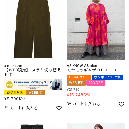
a.no.ne.ne.
AS KNOW AS olaca
【WEB限定】 スラリ切り替え
モヤモヤギャザＯＰ１１０
ＰＴ
FINAL SALE
ボンボンおトク祭
WEB限定
30%OFF
¥
21,780
お盆玉対象
WEB限定
¥
15,246
税込
¥
9,790
税込
カートに入れる
カートに入れる