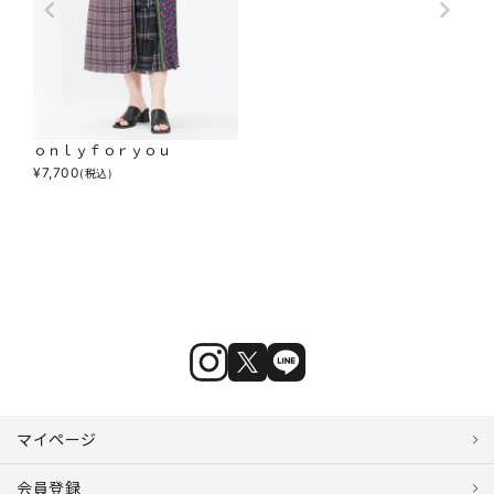
ｏｎｌｙｆｏｒｙｏｕ
¥
7,700
(税込)
マイページ
会員登録