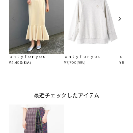
ｏｎｌｙｆｏｒｙｏｕ
ｏｎｌｙｆｏｒｙｏｕ
ｏｎｌ
¥
4,400
¥
7,700
¥
6,600
(税込)
(税込)
最近チェックしたアイテム