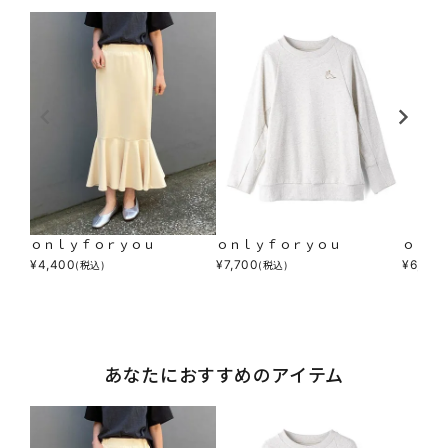
ｏｎｌｙｆｏｒｙｏｕ
ｏｎｌｙｆｏｒｙｏｕ
ｏｎｌ
¥
4,400
¥
7,700
¥
6,600
(税込)
(税込)
あなたにおすすめのアイテム