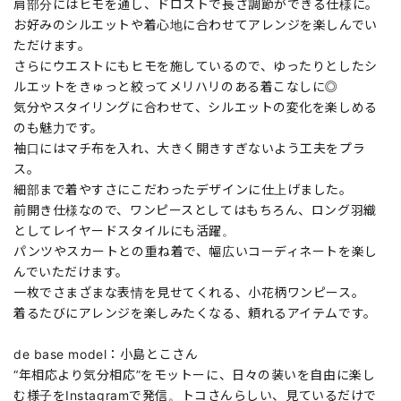
肩部分にはヒモを通し、ドロストで長さ調節ができる仕様に。
お好みのシルエットや着心地に合わせてアレンジを楽しんでい
ただけます。
さらにウエストにもヒモを施しているので、ゆったりとしたシ
ルエットをきゅっと絞ってメリハリのある着こなしに◎
気分やスタイリングに合わせて、シルエットの変化を楽しめる
のも魅力です。
袖口にはマチ布を入れ、大きく開きすぎないよう工夫をプラ
ス。
細部まで着やすさにこだわったデザインに仕上げました。
前開き仕様なので、ワンピースとしてはもちろん、ロング羽織
としてレイヤードスタイルにも活躍。
パンツやスカートとの重ね着で、幅広いコーディネートを楽し
んでいただけます。
一枚でさまざまな表情を見せてくれる、小花柄ワンピース。
着るたびにアレンジを楽しみたくなる、頼れるアイテムです。
de base model：小島とこさん
“年相応より気分相応”をモットーに、日々の装いを自由に楽し
む様子をInstagramで発信。トコさんらしい、見ているだけで