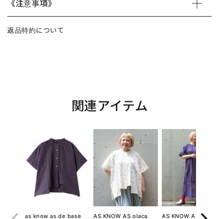
《注意事項》
返品特約について
関連アイテム
as know as de base
AS KNOW AS olaca
AS KNOW AS olaca