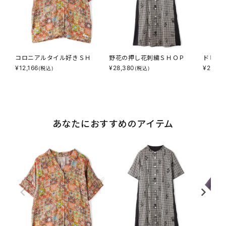
コロニアルタイル好きＳＨ
野花の押し花刺繍ＳＨＯＰ
ドビー
¥
12,166
¥
28,380
¥
23,98
(税込)
(税込)
あなたにおすすめのアイテム