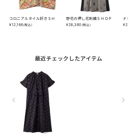
コロニアルタイル好きＳＨ
野花の押し花刺繍ＳＨＯＰ
ドビー
¥
12,166
¥
28,380
¥
23,98
(税込)
(税込)
最近チェックしたアイテム