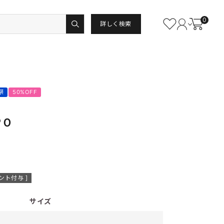
0
詳しく検索
祭
50%OFF
ＰＯ
ント付与 ]
サイズ