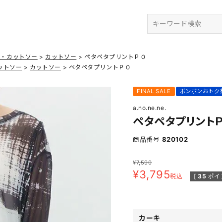
検索
ツ・カットソー
カットソー
ペタペタプリントＰＯ
ットソー
カットソー
ペタペタプリントＰＯ
FINAL SALE
ボンボンおトク
a.no.ne.ne.
ペタペタプリント
商品番号
820102
¥
7,590
¥
3,795
税込
[
35
ポイ
カーキ