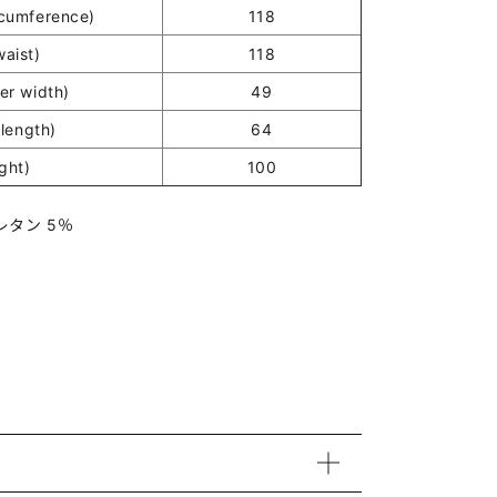
umference)
118
ist)
118
r width)
49
length)
64
ght)
100
レタン 5％