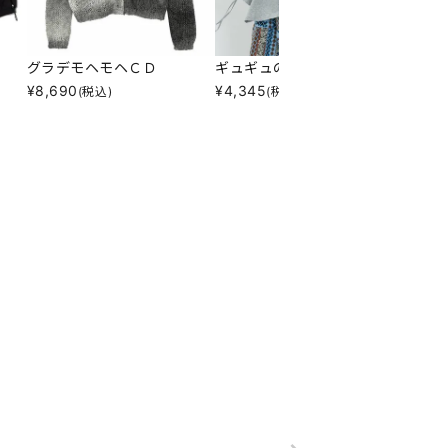
グラデモヘモヘＣＤ
ギュギュのぎゅＰＯ
サラシ
¥
8,690
¥
4,345
¥
5,31
(税込)
(税込)