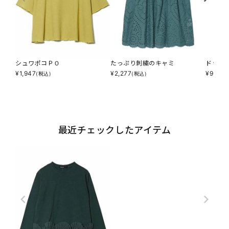
シュワポコＰＯ
たっぷり刺繍のキャミ
ドット
¥
1,947
¥
2,277
¥
9,790
(税込)
(税込)
最近チェックしたアイテム