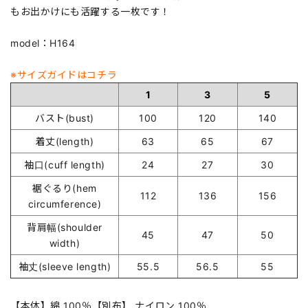
もお出かけにも活躍する一枚です！
model：H164
※サイズガイドはコチラ
1
3
5
バスト(bust)
100
120
140
着丈(length)
63
65
67
袖口(cuff length)
24
27
30
裾ぐるり(hem
112
136
156
circumference)
背肩幅(shoulder
45
47
50
width)
袖丈(sleeve length)
55.5
56.5
55
【本体】綿 100％【別布】 ナイロン 100％