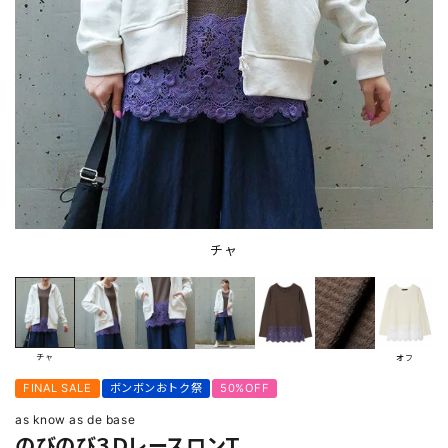
チャ
チャ
オフ
FINAL SALE
ボンボンおトク祭
50%OFF
as know as de base
のびのび３ＤレースロンＴ