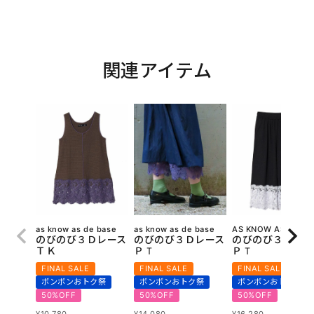
関連アイテム
as know as de base
as know as de base
AS KNOW AS olaca
のびのび３Ｄレース
のびのび３Ｄレース
のびのび３Ｄレー
ＴＫ
ＰＴ
ＰＴ
FINAL SALE
FINAL SALE
FINAL SALE
ボンボンおトク祭
ボンボンおトク祭
ボンボンおトク祭
50%OFF
50%OFF
50%OFF
¥
10,780
¥
14,080
¥
16,280