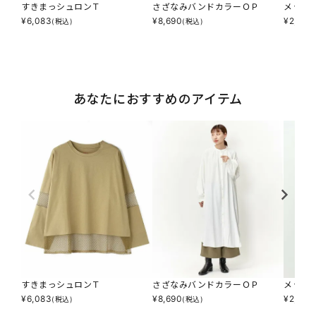
すきまっシュロンＴ
さざなみバンドカラーＯＰ
メッチ
¥
6,083
¥
8,690
¥
2,607
(税込)
(税込)
あなたにおすすめのアイテム
すきまっシュロンＴ
さざなみバンドカラーＯＰ
メッチ
¥
6,083
¥
8,690
¥
2,607
(税込)
(税込)