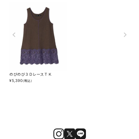
のびのび３ＤレースＴＫ
¥
5,390
(税込)