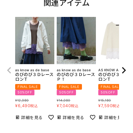
関連アイテム
as know as de base
as know as de base
AS KNOW AS olaca
のびのび３Ｄレース
のびのび３Ｄレース
のびのび３Ｄレー
ロンＴ
ＰＴ
ロンＴ
FINAL SALE
FINAL SALE
FINAL SALE
50%OFF
50%OFF
50%OFF
¥
12,980
¥
14,080
¥
15,180
¥
6,490
¥
7,040
¥
7,590
税込
税込
税込
詳細を見る
詳細を見る
詳細を見る