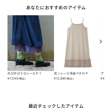
あなたにおすすめのアイテム
のびのび３ＤレースＰＴ
花々レース冷感ペチＯＰ
プリプ
¥
7,040
¥
12,980
¥
4,895
(税込)
(税込)
最近チェックしたアイテム