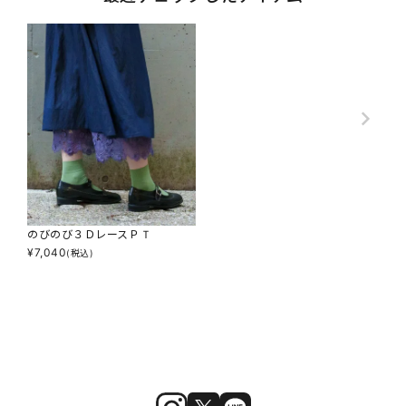
のびのび３ＤレースＰＴ
¥
7,040
(税込)