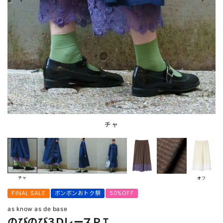
チャ
チャ
オフ
FINAL SALE
ボンボンおトク祭
50%OFF
as know as de base
のびのび３ＤレースＰＴ