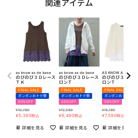
関連アイテム
as know as de base
as know as de base
AS KNOW AS olaca
のびのび３Ｄレース
のびのび３Ｄレース
のびのび３Ｄレー
ＴＫ
ロンＴ
ロンＴ
FINAL SALE
FINAL SALE
FINAL SALE
ボンボンおトク祭
ボンボンおトク祭
ボンボンおトク祭
50%OFF
50%OFF
50%OFF
¥
10,780
¥
12,980
¥
15,180
¥
5,390
¥
6,490
¥
7,590
税込
税込
税込
詳細を見る
詳細を見る
詳細を見る