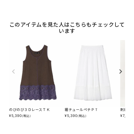
このアイテムを見た人はこちらもチェックして
います
のびのび３ＤレースＴＫ
裾チュールペチＰＴ
刺繍の
¥
5,390
¥
5,390
¥
7,590
(税込)
(税込)