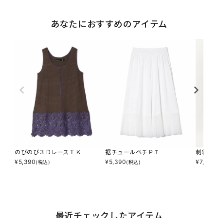
あなたにおすすめのアイテム
のびのび３ＤレースＴＫ
裾チュールペチＰＴ
刺繍の
¥
5,390
¥
5,390
¥
7,590
(税込)
(税込)
最近チェックしたアイテム