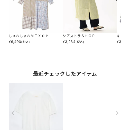
しゅわしゅわＭＩＸＯＰ
シアストラＳＨＯＰ
キラカ
¥
6,490
¥
3,234
¥
3,245
(税込)
(税込)
最近チェックしたアイテム