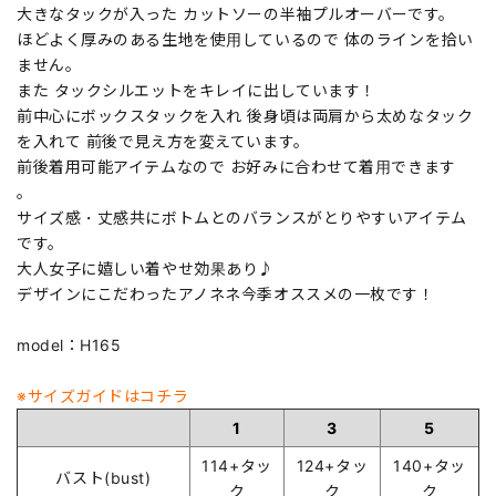
大きなタックが入った カットソーの半袖プルオーバーです。
ほどよく厚みのある生地を使用しているので 体のラインを拾い
ません。
また タックシルエットをキレイに出しています！
前中心にボックスタックを入れ 後身頃は両肩から太めなタック
を入れて 前後で見え方を変えています。
前後着用可能アイテムなので お好みに合わせて着用できます
。
サイズ感・丈感共にボトムとのバランスがとりやすいアイテム
です。
大人女子に嬉しい着やせ効果あり♪
デザインにこだわったアノネネ今季オススメの一枚です！
model：H165
※サイズガイドはコチラ
1
3
5
114+タッ
124+タッ
140+タッ
バスト(bust)
ク
ク
ク