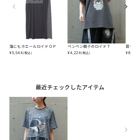
海にもホエールロイドＯＰ
ペンペン親子のロイドＴ
君も仲
¥
5,544
¥
4,224
¥
8,140
(税込)
(税込)
最近チェックしたアイテム