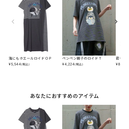
海にもホエールロイドＯＰ
ペンペン親子のロイドＴ
君も仲
¥
5,544
¥
4,224
¥
8,140
(税込)
(税込)
あなたにおすすめのアイテム