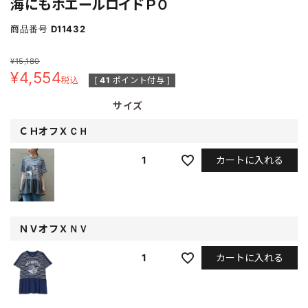
海にもホエールロイドＰＯ
商品番号
D11432
¥
15,180
¥
4,554
税込
[
41
ポイント付与 ]
サイズ
ＣＨオフＸＣＨ
カートに入れる
1
ＮＶオフＸＮＶ
カートに入れる
1