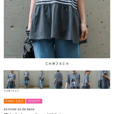
ＣＨオフＸＣＨ
ＣＨオフＸＣＨ
FINAL SALE
70%OFF
as know as de base