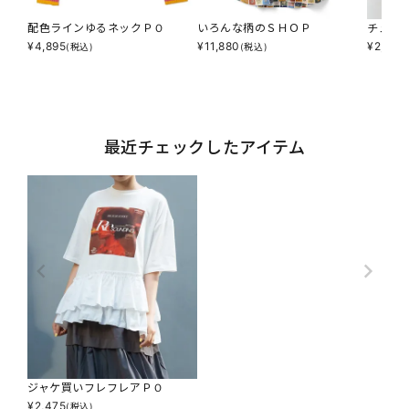
配色ラインゆるネックＰＯ
いろんな柄のＳＨＯＰ
チュー
¥
4,895
¥
11,880
¥
2,607
(税込)
(税込)
最近チェックしたアイテム
ジャケ買いフレフレアＰＯ
¥
2,475
(税込)