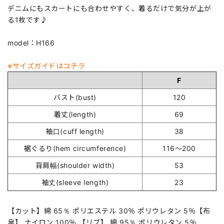
デニムにもスカートにも合わせやすく、着るだけで気分が上が
る1枚です♪
model：H166
※サイズガイドはコチラ
F
バスト(bust)
120
着丈(length)
69
袖口(cuff length)
38
裾ぐるり(hem circumference)
116～200
背肩幅(shoulder width)
53
袖丈(sleeve length)
23
【カット】綿 65％ ポリエステル 30％ ポリウレタン 5％【布
帛】 ナイロン 100％ 【リブ】 綿 95％ ポリウレタン 5％